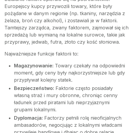
Europejscy kupcy przywozili towary, które były
pożądane w danym regionie (np. tkaniny, narzędzia z
żelaza, broń czy alkohol), i zostawiali je w faktorii.
Tamtejszy zarządca, zwany faktorem, zajmował się ich
sprzedażą lub wymianą na lokalne surowce, takie jak
przyprawy, jedwab, futra, złoto czy kość słoniowa.
Najważniejsze funkcje faktorii to:
Magazynowanie:
Towary czekały na odpowiedni
moment, gdy ceny były najkorzystniejsze lub gdy
przypływał kolejny statek.
Bezpieczeństwo:
Faktorie często posiadały
własną straż i mury obronne, chroniąc cenny
ładunek przed piratami lub nieprzyjaznymi
grupami lokalnymi.
Dyplomacja:
Factorzy pełnili rolę nieoficjalnych
ambasadorów, negocjując z lokalnymi władcami
przywileje handlowe i dbając o dobre relacje.