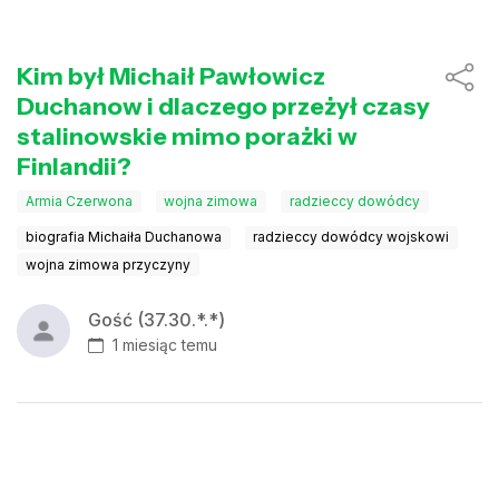
Kim był Michaił Pawłowicz
Duchanow i dlaczego przeżył czasy
stalinowskie mimo porażki w
Finlandii?
Armia Czerwona
wojna zimowa
radzieccy dowódcy
biografia Michaiła Duchanowa
radzieccy dowódcy wojskowi
wojna zimowa przyczyny
Gość (37.30.*.*)
1 miesiąc temu