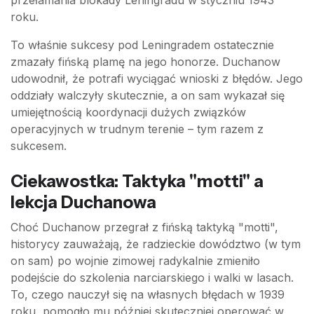
przełamania blokady Leningradu w styczniu 1943
roku.
To właśnie sukcesy pod Leningradem ostatecznie
zmazały fińską plamę na jego honorze. Duchanow
udowodnił, że potrafi wyciągać wnioski z błędów. Jego
oddziały walczyły skutecznie, a on sam wykazał się
umiejętnością koordynacji dużych związków
operacyjnych w trudnym terenie – tym razem z
sukcesem.
Ciekawostka: Taktyka "motti" a
lekcja Duchanowa
Choć Duchanow przegrał z fińską taktyką "motti",
historycy zauważają, że radzieckie dowództwo (w tym
on sam) po wojnie zimowej radykalnie zmieniło
podejście do szkolenia narciarskiego i walki w lasach.
To, czego nauczył się na własnych błędach w 1939
roku, pomogło mu później skuteczniej operować w