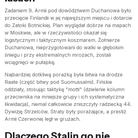
Zadaniem 9. Armii pod dowództwem Duchanowa było
przecięcie Finlandii w jej najwęższym miejscu i dotarcie
do Zatoki Botnickiej. Plan wyglądał dobrze na mapach
w Moskwie, ale w rzeczywistości okazał się
logistycznym i taktycznym koszmarem. Żołnierze
Duchanowa, nieprzygotowani do walki w głębokim
śniegu i przy ekstremalnych mrozach, zostali
wciągnięci w pułapkę.
Najbardziej dotkliwą porażką była bitwa na drodze
Raate (część bitwy pod Suomussalmi). Fińskie
oddziały, stosując taktykę "motti" (dzielenie kolumn
przeciwnika na mniejsze grupy i ich systematyczna
likwidacja), niemal całkowicie zniszczyły radziecką 44.
Dywizję Strzelców. Straty były porażające, a prestiż
Armii Czerwonej legł w gruzach.
Dlaczego Stalin go nie