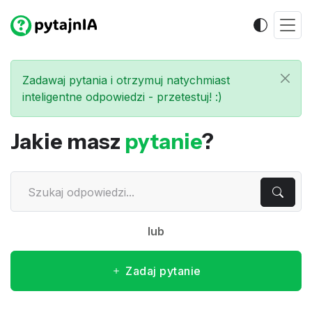
Zadawaj pytania i otrzymuj natychmiast
inteligentne odpowiedzi - przetestuj! :)
Jakie masz
pytanie
?
lub
Zadaj pytanie