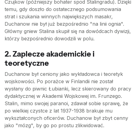
Czujkow (późniejszy bohater spod Stalingradu). Dzięki
temu, gdy doszło do ostatecznego podsumowania
strat i szukania winnych największych masakr,
Duchanow nie był już bezpośrednio "na linii ognia".
Główny gniew Stalina skupił się na dowódcach dywizji,
którzy bezpośrednio dowodzili w polu.
2. Zaplecze akademickie i
teoretyczne
Duchanow był ceniony jako wykładowca i teoretyk
wojskowości. Po porażce w Finlandii nie został
wysłany do piwnic Łubianki, lecz skierowany do pracy
dydaktycznej w Akademii Wojskowej im. Frunzego.
Stalin, mimo swojej paranoi, zdawał sobie sprawę, że
po wielkiej czystce z lat 1937-1938 brakuje mu
wykształconych oficerów. Duchanow był zbyt cenny
jako "mózg", by go po prostu zlikwidować.