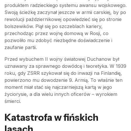
produktem radzieckiego systemu awansu wojskowego.
Swoją ścieżkę zaczynał jeszcze w armii carskiej, by po
rewolucji październikowej opowiedzieć się po stronie
bolszewików. Piął się po szczeblach kariery,
przechodząc przez wojnę domową w Rosji, co
pozwoliło mu zdobyć niezbędne doświadczenie i
zaufanie partii.
Przed wybuchem II wojny światowej Duchanow był
uznawany za sprawnego dowódcę i teoretyka. W 1939
roku, gdy ZSRR szykował się do inwazji na Finlandię,
powierzono mu dowodzenie 9. Armią. To właśnie ten
moment miał stać się najczarniejszą kartą w jego
życiorysie, a dla wielu innych oficerów – wyrokiem
śmierci.
Katastrofa w fińskich
lasach