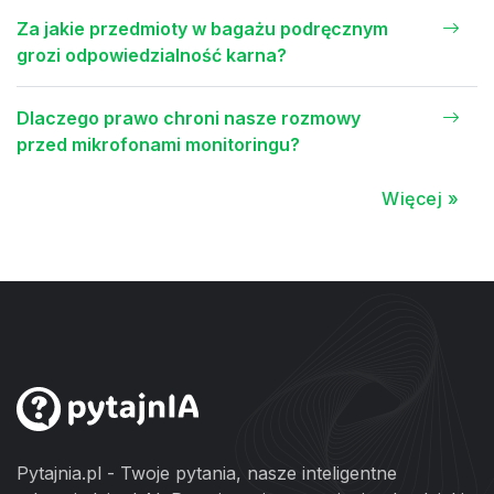
Za jakie przedmioty w bagażu podręcznym
grozi odpowiedzialność karna?
Dlaczego prawo chroni nasze rozmowy
przed mikrofonami monitoringu?
Więcej »
Pytajnia.pl - Twoje pytania, nasze inteligentne