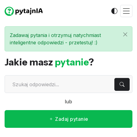
Zadawaj pytania i otrzymuj natychmiast
inteligentne odpowiedzi - przetestuj! :)
Jakie masz
pytanie
?
lub
Zadaj pytanie