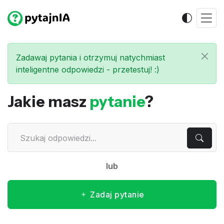
Zadawaj pytania i otrzymuj natychmiast
inteligentne odpowiedzi - przetestuj! :)
Jakie masz
pytanie
?
lub
Zadaj pytanie