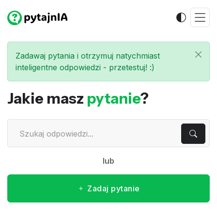
Zadawaj pytania i otrzymuj natychmiast
inteligentne odpowiedzi - przetestuj! :)
Jakie masz
pytanie
?
lub
Zadaj pytanie