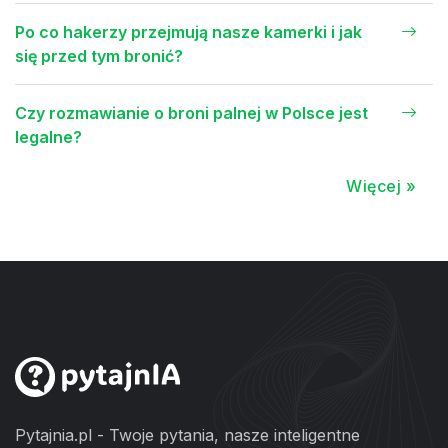
Po co hakerzy przejmują nasze kamerki i jak
się przed tym bronić?
Czy rozmawianie o broni palnej w Polsce jest
legalne?
Więcej »
Pytajnia.pl - Twoje pytania, nasze inteligentne