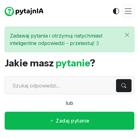
Zadawaj pytania i otrzymuj natychmiast
inteligentne odpowiedzi - przetestuj! :)
Jakie masz
pytanie
?
lub
Zadaj pytanie