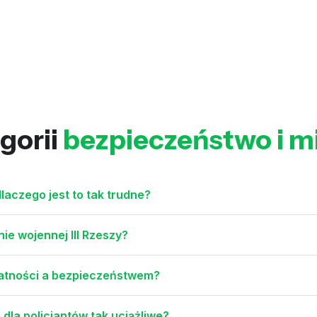
gorii
bezpieczeństwo i mil
laczego jest to tak trudne?
ie wojennej III Rzeszy?
watności a bezpieczeństwem?
la policjantów tak uciążliwe?