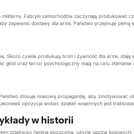
b militarny. Fabryki samochodów zaczynają produkować czoł
aby zapewnić dostawy dla armii. Państwo przejmuje pełną k
ej. Skoro cywile produkują broń i żywność dla armii, staj
 głód oraz terror psychologiczny mają na celu złamanie d
h. Państwo stosuje masową propagandę, aby zmotywować o
jakakolwiek opozycja wobec działań wojennych jest traktowa
ykłady w historii
ion totalności (wojna pozycyjna, użycie gazów bojowych, m