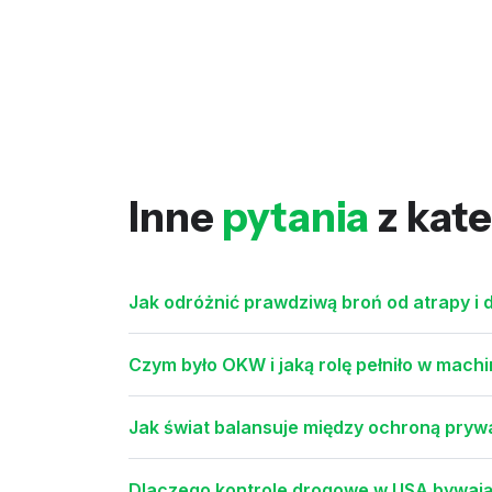
Inne
pytania
z kate
Jak odróżnić prawdziwą broń od atrapy i d
Czym było OKW i jaką rolę pełniło w machin
Jak świat balansuje między ochroną pry
Dlaczego kontrole drogowe w USA bywają d