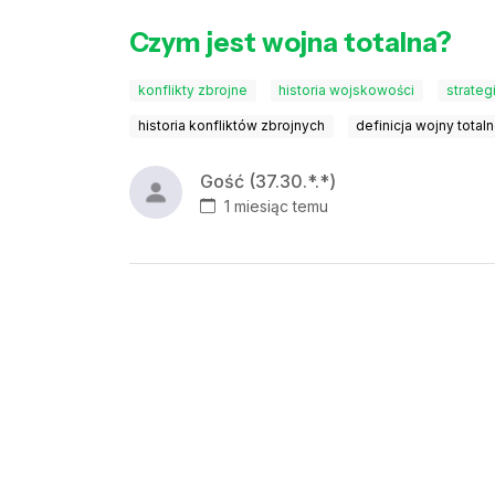
Czym jest wojna totalna?
konflikty zbrojne
historia wojskowości
strateg
historia konfliktów zbrojnych
definicja wojny totaln
Gość (37.30.*.*)
1 miesiąc temu