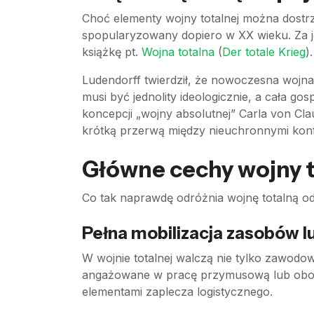
Choć elementy wojny totalnej można dostrz
spopularyzowany dopiero w XX wieku. Za je
książkę pt.
Wojna totalna
(
Der totale Krieg
).
Ludendorff twierdził, że nowoczesna wojna
musi być jednolity ideologicznie, a cała 
koncepcji „wojny absolutnej” Carla von Clau
krótką przerwą między nieuchronnymi konfl
Główne cechy wojny t
Co tak naprawdę odróżnia wojnę totalną od „
Pełna mobilizacja zasobów l
W wojnie totalnej walczą nie tylko zawodow
angażowane w pracę przymusową lub obowią
elementami zaplecza logistycznego.