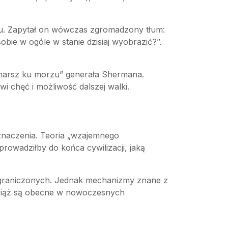
u. Zapytał on wówczas zgromadzony tłum:
 sobie w ogóle w stanie dzisiaj wyobrazić?”.
 „marsz ku morzu” generała Shermana.
i chęć i możliwość dalszej walki.
 znaczenia. Teoria „wzajemnego
owadziłby do końca cywilizacji, jaką
ograniczonych. Jednak mechanizmy znane z
– wciąż są obecne w nowoczesnych