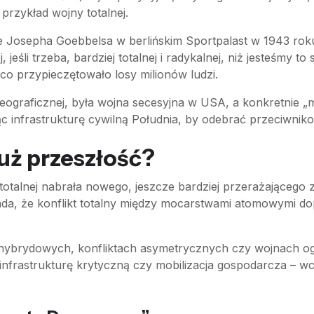
rzykład wojny totalnej.
 Josepha Goebbelsa w berlińskim Sportpalast w 1943 rok
 jeśli trzeba, bardziej totalnej i radykalnej, niż jesteśmy to
co przypieczętowało losy milionów ludzi.
geograficznej, była wojna secesyjna w USA, a konkretnie
ąc infrastrukturę cywilną Południa, by odebrać przeciwnikow
już przeszłość?
totalnej nabrała nowego, jeszcze bardziej przerażającego
, że konflikt totalny między mocarstwami atomowymi dopr
h hybrydowych, konfliktach asymetrycznych czy wojnach 
na infrastrukturę krytyczną czy mobilizacja gospodarcza 