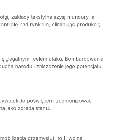
gi, zakłady tekstylne szyją mundury, a
ontrolę nad rynkiem, eliminując produkcję
ą się „legalnym” celem ataku. Bombardowania
ucha narodu i zniszczenie jego potencjału
bywateli do poświęceń i zdemonizować
na jako zdrada stanu.
obilizacja przemysłu), to II wojna