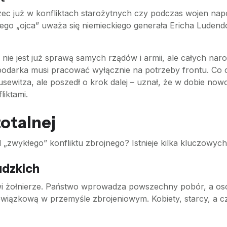
ec już w konfliktach starożytnych czy podczas wojen napo
go „ojca” uważa się niemieckiego generała Ericha Ludendo
 nie jest już sprawą samych rządów i armii, ale całych na
gospodarka musi pracować wyłącznie na potrzeby frontu. Co
sewitza, ale poszedł o krok dalej – uznał, że w dobie nowoc
iktami.
otalnej
zwykłego” konfliktu zbrojnego? Istnieje kilka kluczowych fi
udzkich
i żołnierze. Państwo wprowadza powszechny pobór, a osoby,
zkową w przemyśle zbrojeniowym. Kobiety, starcy, a cza