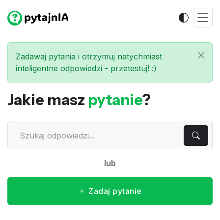
Zadawaj pytania i otrzymuj natychmiast
inteligentne odpowiedzi - przetestuj! :)
Jakie masz
pytanie
?
lub
Zadaj pytanie