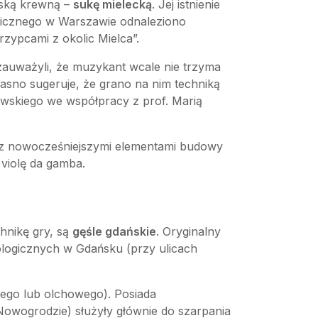
iską krewną –
sukę mielecką
. Jej istnienie
icznego w Warszawie odnaleziono
zypcami z okolic Mielca”.
 zauważyli, że muzykant wcale nie trzyma
asno sugeruje, że grano na nim techniką
wskiego we współpracy z prof. Marią
ch z nowocześniejszymi elementami budowy
 violę da gamba.
chnikę gry, są
gęśle gdańskie
. Oryginalny
ologicznych w Gdańsku (przy ulicach
wego lub olchowego). Posiada
Nowogrodzie) służyły głównie do szarpania