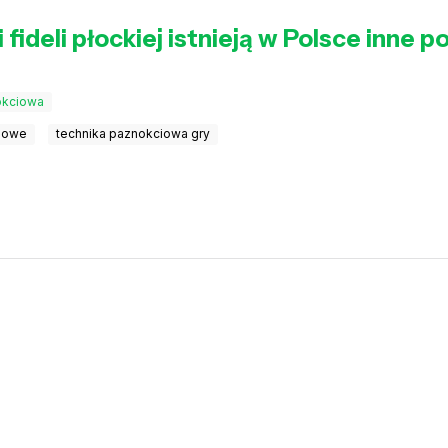
 i fideli płockiej istnieją w Polsce inn
okciowa
udowe
technika paznokciowa gry