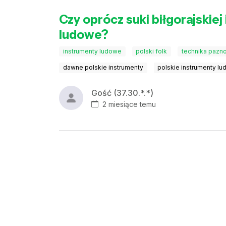
Czy oprócz suki biłgorajskiej
ludowe?
instrumenty ludowe
polski folk
technika pazn
dawne polskie instrumenty
polskie instrumenty l
Gość (37.30.*.*)
2 miesiące temu