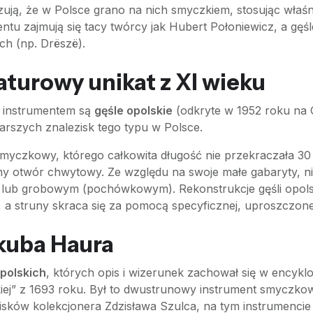
azują, że w Polsce grano na nich smyczkiem, stosując właś
entu zajmują się tacy twórcy jak Hubert Połoniewicz, a gęś
h (np. Drëszë).
aturowy unikat z XI wieku
 instrumentem są
gęśle opolskie
(odkryte w 1952 roku na 
tarszych znalezisk tego typu w Polsce.
smyczkowy, którego całkowita długość nie przekraczała 
żny otwór chwytowy. Ze względu na swoje małe gabaryty, n
m lub grobowym (pochówkowym). Rekonstrukcje gęśli opols
 struny skraca się za pomocą specyficznej, uproszczonej 
akuba Haura
polskich
, których opis i wizerunek zachował się w encykl
iej” z 1693 roku. Był to dwustrunowy instrument smyczk
isków kolekcjonera Zdzisława Szulca, na tym instrumenci