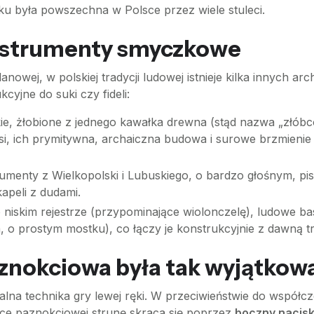
u była powszechna w Polsce przez wiele stuleci.
nstrumenty smyczkowe
anowej, w polskiej tradycji ludowej istnieje kilka innych
yjne do suki czy fideli:
e, żłobione z jednego kawałka drewna (stąd nazwa „złóbco
ersi, ich prymitywna, archaiczna budowa i surowe brzmie
rumenty z Wielkopolski i Lubuskiego, o bardzo głośnym, pi
apeli z dudami.
o niskim rejestrze (przypominające wiolonczelę), ludowe 
, o prostym mostku), co łączy je konstrukcyjnie z dawną tr
znokciowa była tak wyjątkow
kalna technika gry lewej ręki. W przeciwieństwie do współcz
ice paznokciowej strunę skraca się poprzez
boczny nacisk