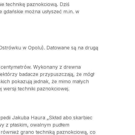
nie technikę paznokciową. Dziś
le gdańskie można usłyszeć m.in. w
Ostrówku w Opolu). Datowane są na drugą
30 centymetrów. Wykonany z drewna
iektórzy badacze przypuszczają, że mógł
kich pokazują jednak, że mimo małych
wersji techniki paznokciowej.
opedii Jakuba Haura „Skład abo skarbiec
owy z płaskim, owalnym pudłem
e również grano techniką paznokciową, co