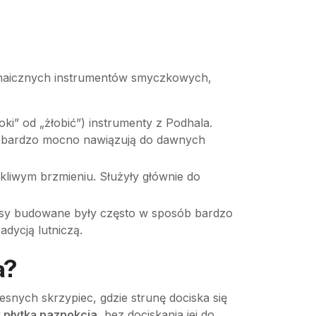
 archaicznych instrumentów smyczkowych,
ki” od „żłobić”) instrumenty z Podhala.
nie bardzo mocno nawiązują do dawnych
skliwym brzmieniu. Służyły głównie do
basy budowane były często w sposób bardzo
adycją lutniczą.
a?
esnych skrzypiec, gdzie strunę dociska się
 płytką paznokcia
, bez dociskania jej do