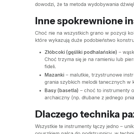
dowodzi, że ta metoda wydobywania dźwięk
Inne spokrewnione i
Choć nie na wszystkich grano w pozycji kol
które wykazują duże podobieństwo konstrukc
Złóbcoki (gęśliki podhalańskie)
– wąski
Choć trzyma się je na ramieniu lub pi
fideli.
Mazanki
– malutkie, trzystrunowe inst
grania szybkich melodii tanecznych w k
Basy (basetla)
– choć to instrumenty 
archaiczny (np. dłubane z jednego pnia
Dlaczego technika pa
Wszystkie te instrumenty łączy jedno – uni
opuszkiem palca do podstrunnicy, w techn