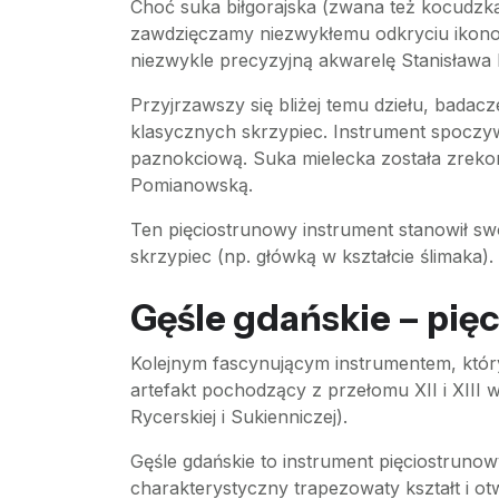
Choć suka biłgorajska (zwana też kocudzką
zawdzięczamy niezwykłemu odkryciu ikon
niezwykle precyzyjną akwarelę Stanisława P
Przyjrzawszy się bliżej temu dziełu, bada
klasycznych skrzypiec. Instrument spoczyw
paznokciową. Suka mielecka została zreko
Pomianowską.
Ten pięciostrunowy instrument stanowił sw
skrzypiec (np. główką w kształcie ślimaka).
Gęśle gdańskie – pięc
Kolejnym fascynującym instrumentem, który 
artefakt pochodzący z przełomu XII i XIII
Rycerskiej i Sukienniczej).
Gęśle gdańskie to instrument pięciostruno
charakterystyczny trapezowaty kształt i o