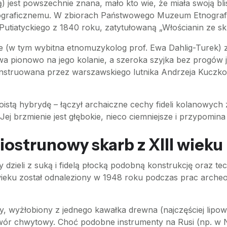
) jest powszechnie znana, mało kto wie, że miała swoją bl
ograficznemu. W zbiorach Państwowego Muzeum Etnograf
utiatyckiego z 1840 roku, zatytułowaną „Włościanin ze skr
cze (w tym wybitna etnomuzykolog prof. Ewa Dahlig-Turek)
a pionowo na jego kolanie, a szeroka szyjka bez progów j
nstruowana przez warszawskiego lutnika Andrzeja Kuczko
oistą hybrydę – łączył archaiczne cechy fideli kolanowy
 Jej brzmienie jest głębokie, nieco ciemniejsze i przypomina
iostrunowy skarb z XIII wieku
dzieli z suką i fidelą płocką podobną konstrukcję oraz te
 wieku został odnaleziony w 1948 roku podczas prac arche
wy, wyżłobiony z jednego kawałka drewna (najczęściej lipo
twór chwytowy. Choć podobne instrumenty na Rusi (np. w 