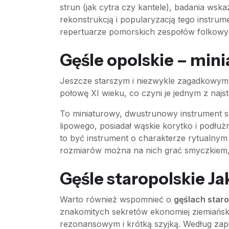
strun (jak cytra czy kantele), badania wsk
rekonstrukcją i popularyzacją tego instrum
repertuarze pomorskich zespołów folkowyc
Gęśle opolskie – mini
Jeszcze starszym i niezwykle zagadkowym
połowę XI wieku, co czyni je jednym z najs
To miniaturowy, dwustrunowy instrument 
lipowego, posiadał wąskie korytko i podłu
to być instrument o charakterze rytualny
rozmiarów można na nich grać smyczkiem, a
Gęśle staropolskie J
Warto również wspomnieć o
gęślach staro
znakomitych sekretów ekonomiej ziemiańsk
rezonansowym i krótką szyjką. Według zap