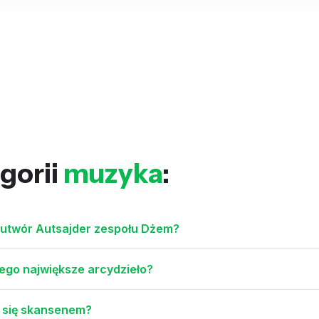
gorii
muzyka
:
e utwór Autsajder zespołu Dżem?
jego największe arcydzieło?
e się skansenem?