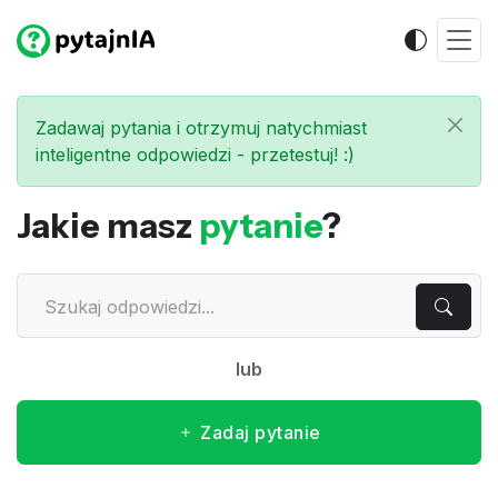
Zadawaj pytania i otrzymuj natychmiast
inteligentne odpowiedzi - przetestuj! :)
Jakie masz
pytanie
?
lub
Zadaj pytanie