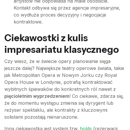
artystów nie odpowiada na maile osobiście.
Kontakt odbywa się przez agencje impresaryjne,
co wydłuża proces decyzyjny i negocjacje
kontraktowe.
Ciekawostki z kulis
impresariatu klasycznego
Czy wiesz, że w świecie opery planowanie sięga
jeszcze dalej? Największe teatry operowe świata, takie
jak Metropolitan Opera w Nowym Jorku czy Royal
Opera House w Londynie, potrafią kontraktować
wybitnych śpiewaków do konkretnych ról nawet z
pięcioletnim wyprzedzeniem
! Co ciekawe, zdarza się,
że do momentu występu zmienia się dyrygent lub
reżyser spektaklu, ale kontrakty z kluczowymi
solistami pozostają nienaruszone.
Inną ciekawostką jest system tzw.
holds
(rezerwacji