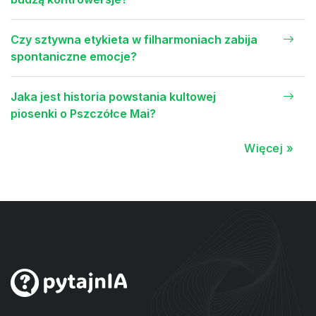
Czy sztywna etykieta w filharmoniach zabija
spontaniczne emocje?
Jaka jest historia powstania kultowej
piosenki o Pszczółce Mai?
Więcej »