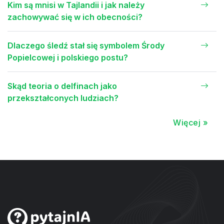
Kim są mnisi w Tajlandii i jak należy
zachowywać się w ich obecności?
Dlaczego śledź stał się symbolem Środy
Popielcowej i polskiego postu?
Skąd teoria o delfinach jako
przekształconych ludziach?
Więcej »