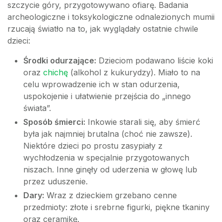
szczycie góry, przygotowywano ofiarę. Badania
archeologiczne i toksykologiczne odnalezionych mumii
rzucają światło na to, jak wyglądały ostatnie chwile
dzieci:
Środki odurzające:
Dzieciom podawano liście koki
oraz
chichę
(alkohol z kukurydzy). Miało to na
celu wprowadzenie ich w stan odurzenia,
uspokojenie i ułatwienie przejścia do „innego
świata”.
Sposób śmierci:
Inkowie starali się, aby śmierć
była jak najmniej brutalna (choć nie zawsze).
Niektóre dzieci po prostu zasypiały z
wychłodzenia w specjalnie przygotowanych
niszach. Inne ginęły od uderzenia w głowę lub
przez uduszenie.
Dary:
Wraz z dzieckiem grzebano cenne
przedmioty: złote i srebrne figurki, piękne tkaniny
oraz ceramikę.