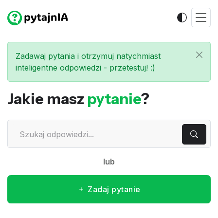
Zadawaj pytania i otrzymuj natychmiast
inteligentne odpowiedzi - przetestuj! :)
Jakie masz
pytanie
?
lub
Zadaj pytanie