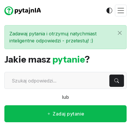
Zadawaj pytania i otrzymuj natychmiast
inteligentne odpowiedzi - przetestuj! :)
Jakie masz
pytanie
?
lub
Zadaj pytanie