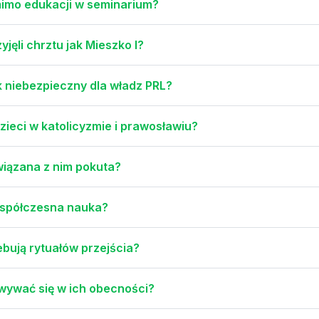
mimo edukacji w seminarium?
jęli chrztu jak Mieszko I?
k niebezpieczny dla władz PRL?
zieci w katolicyzmie i prawosławiu?
wiązana z nim pokuta?
 współczesna nauka?
ebują rytuałów przejścia?
howywać się w ich obecności?