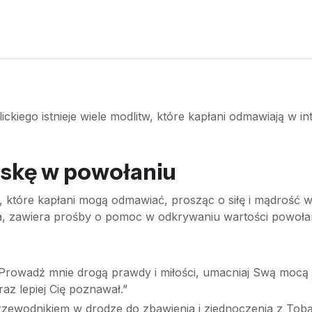
ickiego istnieje wiele modlitw, które kapłani odmawiają w int
askę w powołaniu
sty, które kapłani mogą odmawiać, prosząc o siłę i mądrość
ra, zawiera prośby o pomoc w odkrywaniu wartości powołan
. Prowadź mnie drogą prawdy i miłości, umacniaj Swą mocą
z lepiej Cię poznawał.”
przewodnikiem w drodze do zbawienia i zjednoczenia z Tob