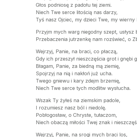
Głos podniosę z padołu tej ziemi.
Niech Twe serce litością nas darzy,
Tyś nasz Ojciec, my dzieci Twe, my wierny 
Przyjm mych warg niegodny szept, usłysz b
Przebaczenia jutrzenkę nam rozświeć, o 
Wejrzyj, Panie, na braci, co płaczą,
Gdy ich przeszył nieszczęścia grot i gnębi 
Błagam, Panie, za biedną mą ziemię,
Spojrzyj na nią i nakłoń już ucha.
Twego gniewu i kary zdejm brzemię,
Niech Twe serce tych modlitw wysłucha.
Wszak Ty żyłeś na ziemskim padole,
I rozumiesz nasz ból i niedolę.
Pobłogosław, o Chryste, tułaczom,
Niech obaczą miłości Twej znak i nieszczęś
Wejrzyj, Panie, na srogi mych braci los,