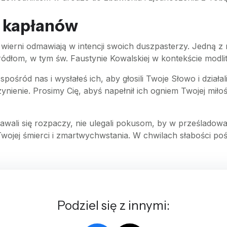
a kapłanów
wierni odmawiają w intencji swoich duszpasterzy. Jedną z 
dłom, w tym św. Faustynie Kowalskiej w kontekście modli
śród nas i wysłałeś ich, aby głosili Twoje Słowo i działali
czynienie. Prosimy Cię, abyś napełnił ich ogniem Twojej mił
wali się rozpaczy, nie ulegali pokusom, by w prześladowani
 Twojej śmierci i zmartwychwstania. W chwilach słabości poś
Podziel się z innymi: