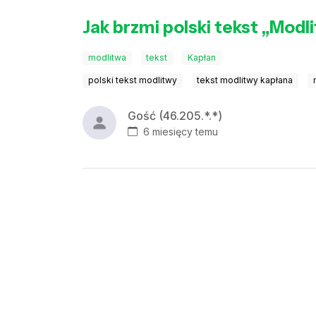
Jak brzmi polski tekst „Modl
modlitwa
tekst
Kapłan
polski tekst modlitwy
tekst modlitwy kapłana
Gość (46.205.*.*)
6 miesięcy temu