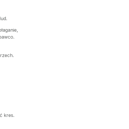
lud.
łaganie,
Zbawco.
grzech.
ć kres.