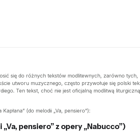
ć się do różnych tekstów modlitewnych, zarówno tych, kt
kście utworu muzycznego, często przywołuje się polski tek
go. Ten tekst, choć nie jest oficjalną modlitwą liturgiczną,
a Kapłana” (do melodii „Va, pensiero”):
i „Va, pensiero” z opery „Nabucco”)