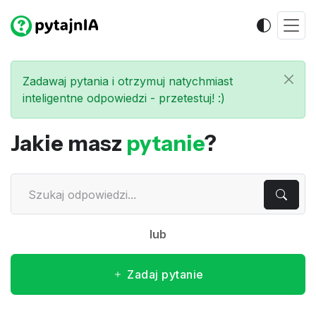
Zadawaj pytania i otrzymuj natychmiast
inteligentne odpowiedzi - przetestuj! :)
Jakie masz
pytanie
?
lub
Zadaj pytanie