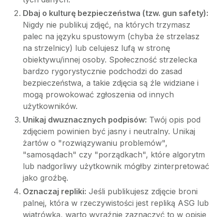
Dbaj o kulturę bezpieczeństwa (tzw. gun safety):
Nigdy nie publikuj zdjęć, na których trzymasz
palec na języku spustowym (chyba że strzelasz
na strzelnicy) lub celujesz lufą w stronę
obiektywu/innej osoby. Społeczność strzelecka
bardzo rygorystycznie podchodzi do zasad
bezpieczeństwa, a takie zdjęcia są źle widziane i
mogą prowokować zgłoszenia od innych
użytkowników.
Unikaj dwuznacznych podpisów:
Twój opis pod
zdjęciem powinien być jasny i neutralny. Unikaj
żartów o "rozwiązywaniu problemów",
"samosądach" czy "porządkach", które algorytm
lub nadgorliwy użytkownik mógłby zinterpretować
jako groźbę.
Oznaczaj repliki:
Jeśli publikujesz zdjęcie broni
palnej, która w rzeczywistości jest repliką ASG lub
wiatrówką, warto wyraźnie zaznaczyć to w opisie