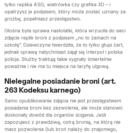
tylko replika ASG, wiatrówka czy grafika 3D – i
opatrzysz je podpisem, który może zostać uznany za
groźbę, popełniasz przestępstwo.
Głośna była sprawa nastolatki, która wrzuciła do sieci
zdjęcie replik broni z podpisem „no to zamach na
szkołę”. Dziewczyna twierdziła, że to tylko głupi żart,
jednak sprawą natychmiast zajął się Interpol i polska
policja. Służby traktują takie sygnały śmiertelnie
poważnie i nie ma tu miejsca na taryfę ulgową.
Nielegalne posiadanie broni (art.
263 Kodeksu karnego)
Samo opublikowanie zdjęcia nie jest przestępstwem
posiadania broni bez zezwolenia, ale może stanowić
doskonały dowód dla organów ścigania. Jeśli
zapozujesz z prawdziwą, ostrą bronią, na którą nie
masz pozwolenia (lub broń należy do znajomego,