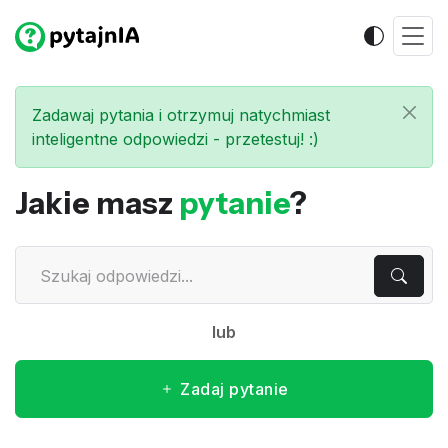
Zadawaj pytania i otrzymuj natychmiast
inteligentne odpowiedzi - przetestuj! :)
Jakie masz
pytanie
?
lub
Zadaj pytanie