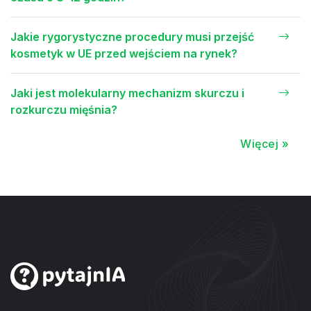
Jakie rygorystyczne procedury musi przejść
kosmetyk w UE przed wejściem na rynek?
Jaki jest molekularny mechanizm skurczu i
rozkurczu mięśnia?
Więcej »