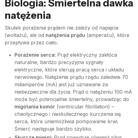
Biologia: Śmiertelna dawka
natężenia
Skutek porażenia prądem nie zależy od napięcia
(woltażu), ale od
natężenia prądu
(amperażu), które
przepływa przez ciało.
Porażenie serca:
Prąd elektryczny zakłóca
naturalne, bardzo precyzyjne sygnały
elektryczne, które sterują pracą serca i układu
nerwowego. Natężenie prądu rzędu zaledwie 70
miliamperów (mA) jest już uznawane za
niebezpieczne dla życia. Prąd o natężeniu 100 mA
może być potencjalnie śmiertelny, prowadząc do
migotania komór
(ventricular fibrillation) –
chaotycznego i nieskutecznego kurczenia się
serca, które uniemożliwia pompowanie krwi.
Śmierć następuje bardzo szybko.
Skurcze mięśni:
Prąd powoduje również silne,