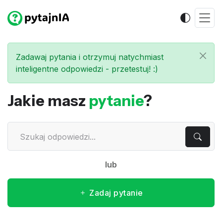
Zadawaj pytania i otrzymuj natychmiast
inteligentne odpowiedzi - przetestuj! :)
Jakie masz
pytanie
?
lub
Zadaj pytanie