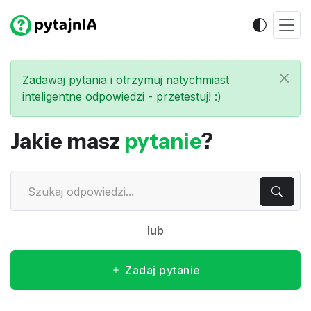
Zadawaj pytania i otrzymuj natychmiast
inteligentne odpowiedzi - przetestuj! :)
Jakie masz
pytanie
?
lub
Zadaj pytanie