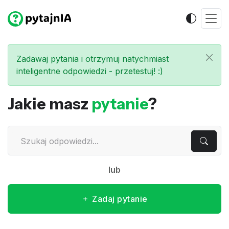
Zadawaj pytania i otrzymuj natychmiast
inteligentne odpowiedzi - przetestuj! :)
Jakie masz
pytanie
?
lub
Zadaj pytanie