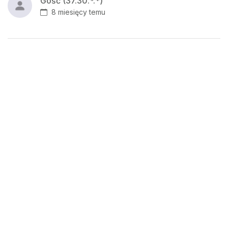
Gość (37.30.*.*)
8 miesięcy temu