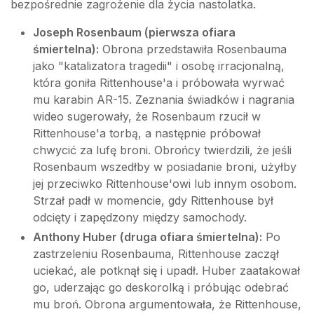
bezpośrednie zagrożenie dla życia nastolatka.
Joseph Rosenbaum (pierwsza ofiara
śmiertelna):
Obrona przedstawiła Rosenbauma
jako "katalizatora tragedii" i osobę irracjonalną,
która goniła Rittenhouse'a i próbowała wyrwać
mu karabin AR-15. Zeznania świadków i nagrania
wideo sugerowały, że Rosenbaum rzucił w
Rittenhouse'a torbą, a następnie próbował
chwycić za lufę broni. Obrońcy twierdzili, że jeśli
Rosenbaum wszedłby w posiadanie broni, użyłby
jej przeciwko Rittenhouse'owi lub innym osobom.
Strzał padł w momencie, gdy Rittenhouse był
odcięty i zapędzony między samochody.
Anthony Huber (druga ofiara śmiertelna):
Po
zastrzeleniu Rosenbauma, Rittenhouse zaczął
uciekać, ale potknął się i upadł. Huber zaatakował
go, uderzając go deskorolką i próbując odebrać
mu broń. Obrona argumentowała, że Rittenhouse,