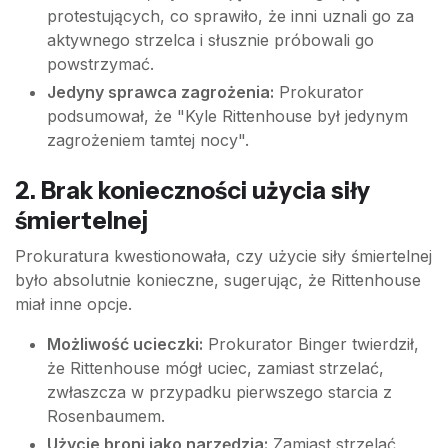
protestujących, co sprawiło, że inni uznali go za
aktywnego strzelca i słusznie próbowali go
powstrzymać.
Jedyny sprawca zagrożenia:
Prokurator
podsumował, że "Kyle Rittenhouse był jedynym
zagrożeniem tamtej nocy".
2. Brak konieczności użycia siły
śmiertelnej
Prokuratura kwestionowała, czy użycie siły śmiertelnej
było absolutnie konieczne, sugerując, że Rittenhouse
miał inne opcje.
Możliwość ucieczki:
Prokurator Binger twierdził,
że Rittenhouse mógł uciec, zamiast strzelać,
zwłaszcza w przypadku pierwszego starcia z
Rosenbaumem.
Użycie broni jako narzędzia:
Zamiast strzelać,