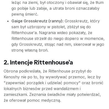
leżąc na ziemi, był otoczony i obawiał się, że tłum
go pobije lub zabije, a utrata broni oznaczałaby
pewną śmierć.
Gaige Grosskreutz (ranny):
Grosskreutz, który
sam był uzbrojony w pistolet, zbliżył się do
Rittenhouse'a. Nagrania wideo pokazały, że
Rittenhouse strzelił do niego dopiero w momencie,
gdy Grosskreutz, stojąc nad nim, skierował w jego
stronę własną broń.
2. Intencje Rittenhouse'a
Obrona podkreślała, że Rittenhouse przybył do
Kenoshy nie po to, by wywoływać przemoc, lecz by
"zapewniać porządek i udzielać pomocy" oraz bronić
lokalnych biznesów przed wandalizmem i
zamieszkami. Zeznania świadków miały potwierdzać,
że oferował pomoc medyczną.