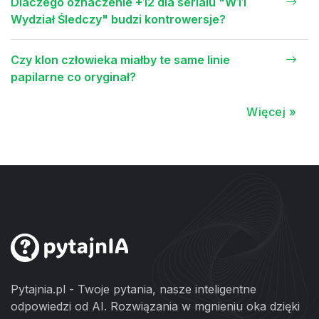
Dlaczego oznaczenie +12 dla serialu "W11
Wydział Śledczy" budzi kontrowersje?
Czy klon człowieka miałby te same linie
papilarne co oryginał?
Więcej »
Pytajnia.pl - Twoje pytania, nasze inteligentne
odpowiedzi od AI. Rozwiązania w mgnieniu oka dzięki