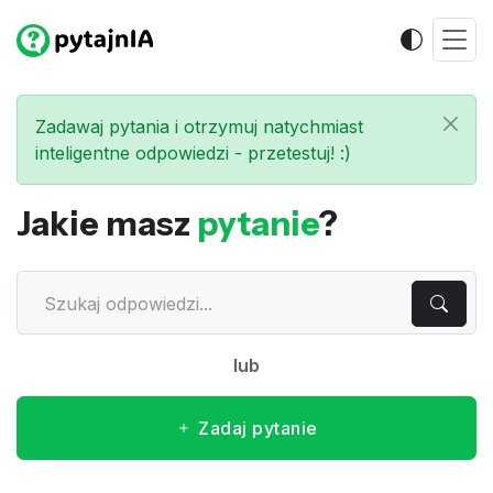
Zadawaj pytania i otrzymuj natychmiast
inteligentne odpowiedzi - przetestuj! :)
Jakie masz
pytanie
?
lub
Zadaj pytanie