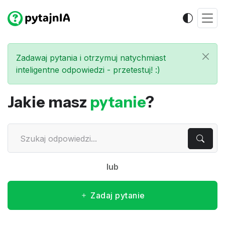
Zadawaj pytania i otrzymuj natychmiast
inteligentne odpowiedzi - przetestuj! :)
Jakie masz
pytanie
?
lub
Zadaj pytanie