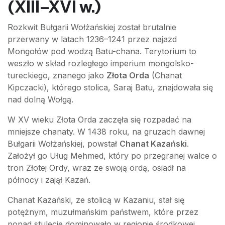
(XIII–XVI w.)
Rozkwit Bułgarii Wołżańskiej został brutalnie
przerwany w latach 1236–1241 przez najazd
Mongołów pod wodzą Batu-chana. Terytorium to
weszło w skład rozległego imperium mongolsko-
tureckiego, znanego jako
Złota Orda
(Chanat
Kipczacki), którego stolica, Saraj Batu, znajdowała się
nad dolną Wołgą.
W XV wieku Złota Orda zaczęła się rozpadać na
mniejsze chanaty. W 1438 roku, na gruzach dawnej
Bułgarii Wołżańskiej, powstał
Chanat Kazański
.
Założył go Uług Mehmed, który po przegranej walce o
tron Złotej Ordy, wraz ze swoją ordą, osiadł na
północy i zajął Kazań.
Chanat Kazański, ze stolicą w Kazaniu, stał się
potężnym, muzułmańskim państwem, które przez
ponad stulecie dominowało w regionie środkowej