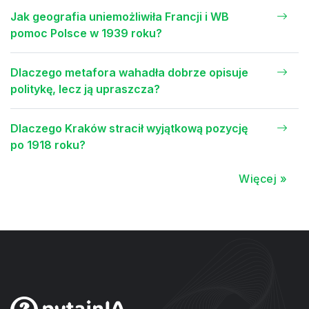
Jak geografia uniemożliwiła Francji i WB
pomoc Polsce w 1939 roku?
Dlaczego metafora wahadła dobrze opisuje
politykę, lecz ją upraszcza?
Dlaczego Kraków stracił wyjątkową pozycję
po 1918 roku?
Więcej »