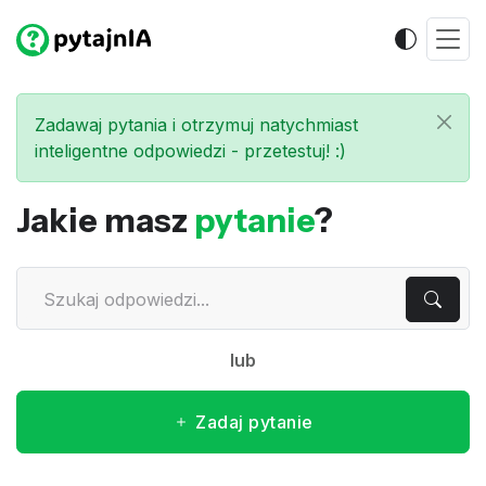
Zadawaj pytania i otrzymuj natychmiast
inteligentne odpowiedzi - przetestuj! :)
Jakie masz
pytanie
?
lub
Zadaj pytanie