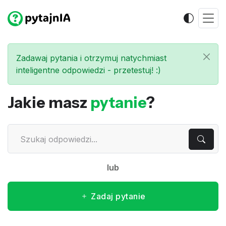
Zadawaj pytania i otrzymuj natychmiast
inteligentne odpowiedzi - przetestuj! :)
Jakie masz
pytanie
?
lub
Zadaj pytanie