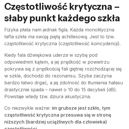
Częstotliwość krytyczna –
słaby punkt każdego szkła
Fizyka płata nam jednak figla. Każda monolityczna
tafla szkła ma swoją piętę achillesową. Jest to tzw.
częstotliwość krytyczna (częstotliwość koincydencji).
Kiedy fala dźwiękowa uderza w szybę pod
odpowiednim kątem, a jej prędkość w powietrzu
pokrywa się z prędkością fali giętnej rozchodzącej się
w szkle, dochodzi do rezonansu. Szyba zaczyna
bardzo łatwo drgać, a jej zdolność do tłumienia hałasu
drastycznie spada – nawet o 10 do 15 decybeli (dB).
Powstaje wtedy tzw. dziura akustyczna.
Co niezwykle ważne:
im grubsze jest szkło, tym
częstotliwość krytyczna przesuwa się w stronę
niższych (bardziej uciążliwych dla człowieka)
częstotliwości.