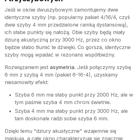
Jeśli w oknie dwuszybowym zamontujemy dwie
identyczne szyby (np. popularny pakiet 4/16/4, czyli
dwie szyby 4 mm przedzielone ramką dystansową),
ich słabe punkty się nałożą. Obie szyby będą miały
dziurę akustyczną przy 3000 Hz, przez co okno
będzie słabo tłumić te dźwięki. Co gorsza, identyczne
szyby mogą wpadać w rezonans współbieżny.
Rozwiązaniem jest
asymetria
. Jeśli połączymy szybę
6 mm z szybą 4 mm (pakiet 6-16-4), uzyskamy
niesamowity efekt:
Szyba 6 mm ma słaby punkt przy 2000 Hz, ale w
tym paśmie szyba 4 mm chroni świetnie.
Szyba 4 mm ma słaby punkt przy 3000 Hz, ale
tam doskonale radzi sobie szyba 6 mm.
Dzięki temu "dziury akustyczne" wzajemnie się
maskują, a całe okno charakteryzuje się znacznie