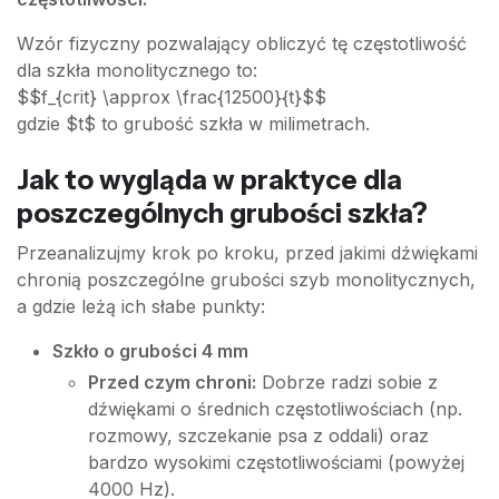
Wzór fizyczny pozwalający obliczyć tę częstotliwość
dla szkła monolitycznego to:
$$f_{crit} \approx \frac{12500}{t}$$
gdzie $t$ to grubość szkła w milimetrach.
Jak to wygląda w praktyce dla
poszczególnych grubości szkła?
Przeanalizujmy krok po kroku, przed jakimi dźwiękami
chronią poszczególne grubości szyb monolitycznych,
a gdzie leżą ich słabe punkty:
Szkło o grubości 4 mm
Przed czym chroni:
Dobrze radzi sobie z
dźwiękami o średnich częstotliwościach (np.
rozmowy, szczekanie psa z oddali) oraz
bardzo wysokimi częstotliwościami (powyżej
4000 Hz).