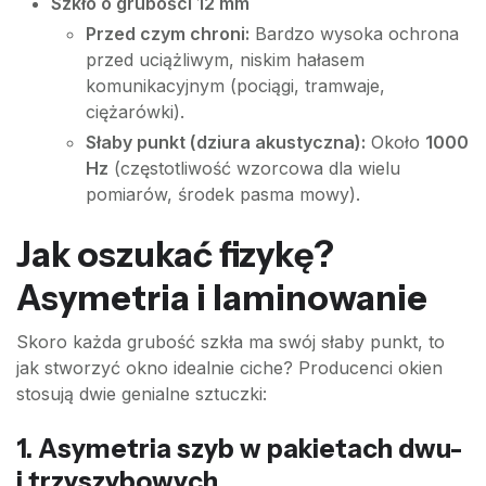
Szkło o grubości 12 mm
Przed czym chroni:
Bardzo wysoka ochrona
przed uciążliwym, niskim hałasem
komunikacyjnym (pociągi, tramwaje,
ciężarówki).
Słaby punkt (dziura akustyczna):
Około
1000
Hz
(częstotliwość wzorcowa dla wielu
pomiarów, środek pasma mowy).
Jak oszukać fizykę?
Asymetria i laminowanie
Skoro każda grubość szkła ma swój słaby punkt, to
jak stworzyć okno idealnie ciche? Producenci okien
stosują dwie genialne sztuczki:
1. Asymetria szyb w pakietach dwu-
i trzyszybowych