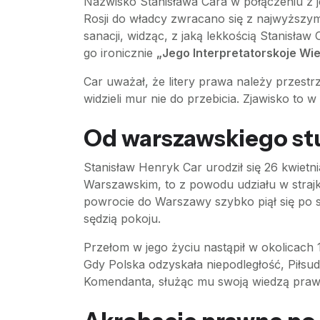
Nazwisko Stanisława Cara w połączeniu z j
Rosji do władcy zwracano się z najwyższ
sanacji, widząc, z jaką lekkością Stanisł
go ironicznie
„Jego Interpretatorskoje Wi
Car uważał, że litery prawa należy przestrze
widzieli mur nie do przebicia. Zjawisko to
Od warszawskiego stu
Stanisław Henryk Car urodził się 26 kwiet
Warszawskim, to z powodu udziału w strajk
powrocie do Warszawy szybko piął się po s
sędzią pokoju.
Przełom w jego życiu nastąpił w okolicach 
Gdy Polska odzyskała niepodległość, Piłsu
Komendanta, służąc mu swoją wiedzą prawni