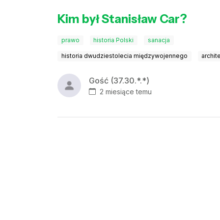
Kim był Stanisław Car?
prawo
historia Polski
sanacja
historia dwudziestolecia międzywojennego
archit
Gość (37.30.*.*)
2 miesiące temu