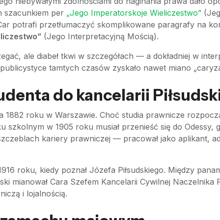
ego niebywałymi zdolnościami do naginania prawa dało opoz
ym szacunkiem per
„Jego Imperatorskoje Wieliczestwo”
(Jeg
aw Car potrafi przetłumaczyć skomplikowane paragrafy na 
eliczestwo”
(Jego Interpretacyjną Mością).
gać, ale diabeł tkwi w szczegółach — a dokładniej w interpre
 w publicystyce tamtych czasów zyskało nawet miano „caryza
denta do kancelarii Piłsudsk
nia 1882 roku w Warszawie. Choć studia prawnicze rozpocz
u szkolnym w 1905 roku musiał przenieść się do Odessy, g
zczeblach kariery prawniczej — pracował jako aplikant, ad
1916 roku, kiedy poznał Józefa Piłsudskiego. Między panam
dski mianował Cara Szefem Kancelarii Cywilnej Naczelnika 
czą i lojalnością.