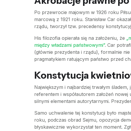
Akrobacje prawne p
Po przewrocie majowym w 1926 roku Piłsuds
marcową z 1921 roku. Stanisław Car okazał 
rządu, tworzył tzw. precedensy konstytucy
His filozofia opierała się na założeniu, że
„m
między władzami państwowymi”
. Car potr
(głównie prezydenta i rządu), formalnie ni
pragmatykiem ratującym państwo przed c
Konstytucja kwietnio
Największym i najbardziej trwałym śladem, j
referentem i współautorem założeń nowej u
silnymi elementami autorytarnymi. Prezydent
Samo uchwalenie tej konstytucji było majs
roku, podczas obrad Sejmu, opozycja demon
błyskawicznie wykorzystał ten moment. Zgł