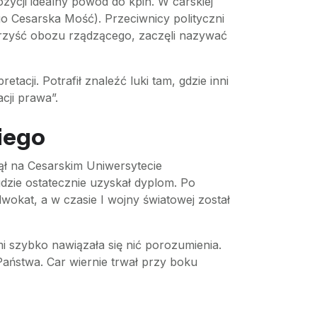
ycji idealny powód do kpin. W carskiej
o Cesarska Mość). Przeciwnicy polityczni
korzyść obozu rządzącego, zaczęli nazywać
tacji. Potrafił znaleźć luki tam, gdzie inni
cji prawa”.
iego
ął na Cesarskim Uniwersytecie
dzie ostatecznie uzyskał dyplom. Po
wokat, a w czasie I wojny światowej został
i szybko nawiązała się nić porozumienia.
Państwa. Car wiernie trwał przy boku