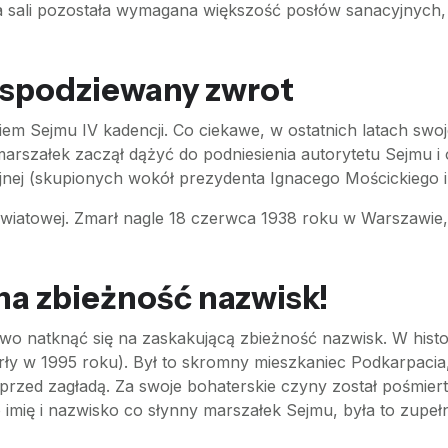
na sali pozostała wymagana większość posłów sanacyjnyc
espodziewany zwrot
em Sejmu IV kadencji. Co ciekawe, w ostatnich latach swoj
marszałek zaczął dążyć do podniesienia autorytetu Sejmu i
nej (skupionych wokół prezydenta Ignacego Mościckiego 
światowej. Zmarł nagle 18 czerwca 1938 roku w Warszawie,
na zbieżność nazwisk!
two natknąć się na zaskakującą zbieżność nazwisk. W histor
ły w 1995 roku). Był to skromny mieszkaniec Podkarpacia,
 przed zagładą. Za swoje bohaterskie czyny został pośmie
imię i nazwisko co słynny marszałek Sejmu, była to zupełn