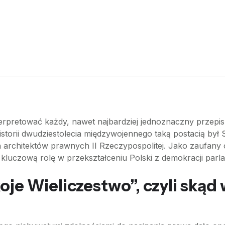
erpretować każdy, nawet najbardziej jednoznaczny przepis
torii dwudziestolecia międzywojennego taką postacią był S
rchitektów prawnych II Rzeczypospolitej. Jako zaufany cz
ł kluczową rolę w przekształceniu Polski z demokracji par
je Wieliczestwo”, czyli skąd w