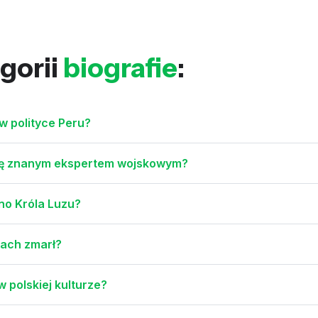
gorii
biografie
:
 w polityce Peru?
ł się znanym ekspertem wojskowym?
ano Króla Luzu?
iach zmarł?
w polskiej kulturze?