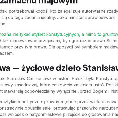
o zamachu majowym
ki potrzebował kogoś, kto zalegalizuje autorytarne rząd
się do tego zadania idealny. Jako minister sprawiedliwośc
jne.
ożna nie tykać etykiet konstytucyjnych, a mimo to grunto
afił tak manewrować przepisami, by ograniczać prawa Sej
e łamiąc przy tym prawa. Dla opozycji był symbolem makiaw
haosem.
wa — życiowe dzieło Stanisła
aki Stanisław Car zostawił w historii Polski, była Konstytu
stawy zasadniczej, która całkowicie zmieniała ustrój Pols
 stawał się odpowiedzialny wyłącznie „przed Bogiem i histo
tersztykiem polityczno-prawnym (choć przez wielu uznawan
stracyjnie opuściła salę, protestując przeciwko narzuca
osił wniosek o natychmiastowe przejście do głosowania n