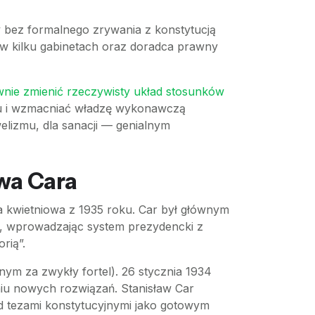
y bez formalnego zrywania z konstytucją
i w kilku gabinetach oraz doradca prawny
wnie zmienić rzeczywisty układ stosunków
mu i wzmacniać władzę wykonawczą
elizmu, dla sanacji — genialnym
wa Cara
cja kwietniowa z 1935 roku. Car był głównym
ki, wprowadzając system prezydencki z
rią”.
ym za zwykły fortel). 26 stycznia 1934
niu nowych rozwiązań. Stanisław Car
ad tezami konstytucyjnymi jako gotowym