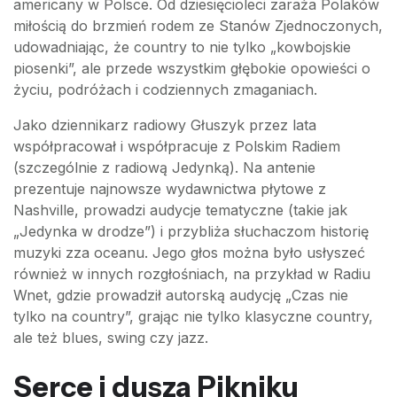
americany w Polsce. Od dziesięcioleci zaraża Polaków
miłością do brzmień rodem ze Stanów Zjednoczonych,
udowadniając, że country to nie tylko „kowbojskie
piosenki”, ale przede wszystkim głębokie opowieści o
życiu, podróżach i codziennych zmaganiach.
Jako dziennikarz radiowy Głuszyk przez lata
współpracował i współpracuje z Polskim Radiem
(szczególnie z radiową Jedynką). Na antenie
prezentuje najnowsze wydawnictwa płytowe z
Nashville, prowadzi audycje tematyczne (takie jak
„Jedynka w drodze”) i przybliża słuchaczom historię
muzyki zza oceanu. Jego głos można było usłyszeć
również w innych rozgłośniach, na przykład w Radiu
Wnet, gdzie prowadził autorską audycję „Czas nie
tylko na country”, grając nie tylko klasyczne country,
ale też blues, swing czy jazz.
Serce i dusza Pikniku