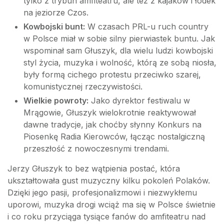
tylko z trybun amfiteatru, ale też z kajaków i łódek
na jeziorze Czos.
Kowbojski bunt:
W czasach PRL-u ruch country
w Polsce miał w sobie silny pierwiastek buntu. Jak
wspominał sam Głuszyk, dla wielu ludzi kowbojski
styl życia, muzyka i wolność, którą ze sobą niosła,
były formą cichego protestu przeciwko szarej,
komunistycznej rzeczywistości.
Wielkie powroty:
Jako dyrektor festiwalu w
Mrągowie, Głuszyk wielokrotnie reaktywował
dawne tradycje, jak choćby słynny Konkurs na
Piosenkę Radia Kierowców, łącząc nostalgiczną
przeszłość z nowoczesnymi trendami.
Jerzy Głuszyk to bez wątpienia postać, która
ukształtowała gust muzyczny kilku pokoleń Polaków.
Dzięki jego pasji, profesjonalizmowi i niezwykłemu
uporowi, muzyka drogi wciąż ma się w Polsce świetnie
i co roku przyciąga tysiące fanów do amfiteatru nad