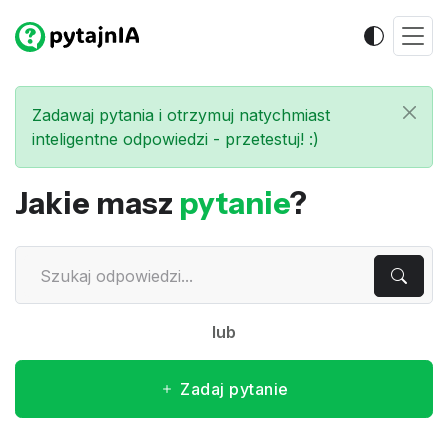
Zadawaj pytania i otrzymuj natychmiast
inteligentne odpowiedzi - przetestuj! :)
Jakie masz
pytanie
?
lub
Zadaj pytanie