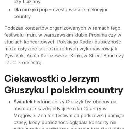
czy Luizjany.
Dla muzyki pop
– często właśnie melodyjne
country.
Podczas koncertów organizowanych w ramach tego
festiwalu (m.in. w warszawskim klubie Proxima czy w
studiach koncertowych Polskiego Radia) publiczność
może usłyszeć tak różnorodnych wykonawców jak
Żywiołak, Agata Karczewska, Kraków Street Band czy
L.U.C. z orkiestrą.
Ciekawostki o Jerzym
Głuszyku i polskim country
Świadek historii:
Jerzy Głuszyk był obecny na
absolutnie każdej edycji Pikniku Country w
Mrągowie. Zna ten festiwal od podszewki i pamięta
czasy, kiedy publiczność oglądała koncerty nie