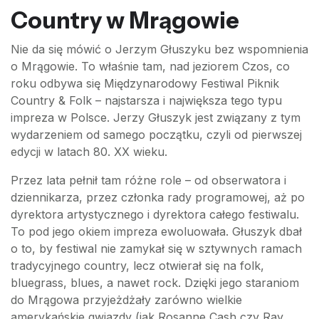
Country w Mrągowie
Nie da się mówić o Jerzym Głuszyku bez wspomnienia
o Mrągowie. To właśnie tam, nad jeziorem Czos, co
roku odbywa się Międzynarodowy Festiwal Piknik
Country & Folk – najstarsza i największa tego typu
impreza w Polsce. Jerzy Głuszyk jest związany z tym
wydarzeniem od samego początku, czyli od pierwszej
edycji w latach 80. XX wieku.
Przez lata pełnił tam różne role – od obserwatora i
dziennikarza, przez członka rady programowej, aż po
dyrektora artystycznego i dyrektora całego festiwalu.
To pod jego okiem impreza ewoluowała. Głuszyk dbał
o to, by festiwal nie zamykał się w sztywnych ramach
tradycyjnego country, lecz otwierał się na folk,
bluegrass, blues, a nawet rock. Dzięki jego staraniom
do Mrągowa przyjeżdżały zarówno wielkie
amerykańskie gwiazdy (jak Rosanne Cash czy Ray