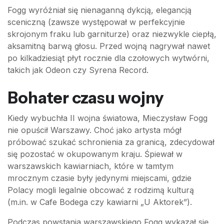
Fogg wyróżniał się nienaganną dykcją, elegancją
sceniczną (zawsze występował w perfekcyjnie
skrojonym fraku lub garniturze) oraz niezwykle ciepłą,
aksamitną barwą głosu. Przed wojną nagrywał nawet
po kilkadziesiąt płyt rocznie dla czołowych wytwórni,
takich jak Odeon czy Syrena Record.
Bohater czasu wojny
Kiedy wybuchła II wojna światowa, Mieczysław Fogg
nie opuścił Warszawy. Choć jako artysta mógł
próbować szukać schronienia za granicą, zdecydował
się pozostać w okupowanym kraju. Śpiewał w
warszawskich kawiarniach, które w tamtym
mrocznym czasie były jedynymi miejscami, gdzie
Polacy mogli legalnie obcować z rodzimą kulturą
(m.in. w Cafe Bodega czy kawiarni „U Aktorek”).
Podczas powstania warszawskiego Fogg wykazał się