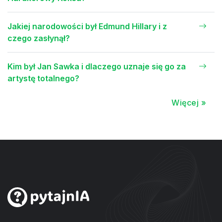
Jakiej narodowości był Edmund Hillary i z
czego zasłynął?
Kim był Jan Sawka i dlaczego uznaje się go za
artystę totalnego?
Więcej »