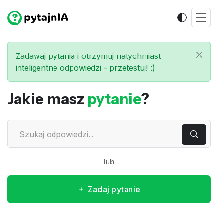
Zadawaj pytania i otrzymuj natychmiast
inteligentne odpowiedzi - przetestuj! :)
Jakie masz
pytanie
?
lub
Zadaj pytanie