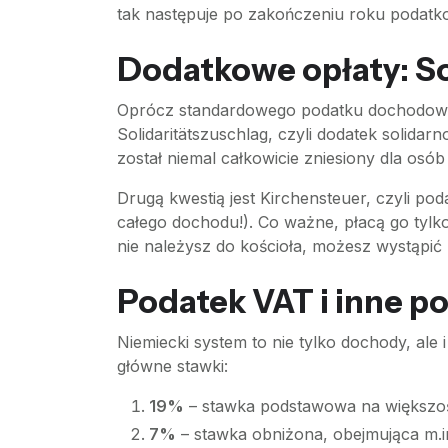
tak następuje po zakończeniu roku podatk
Dodatkowe opłaty: So
Oprócz standardowego podatku dochodowego
Solidaritätszuschlag, czyli dodatek solid
został niemal całkowicie zniesiony dla osób 
Drugą kwestią jest Kirchensteuer, czyli 
całego dochodu!). Co ważne, płacą go tylk
nie należysz do kościoła, możesz wystąpić z n
Podatek VAT i inne p
Niemiecki system to nie tylko dochody, ale
główne stawki:
19%
– stawka podstawowa na większoś
7%
– stawka obniżona, obejmująca m.in.