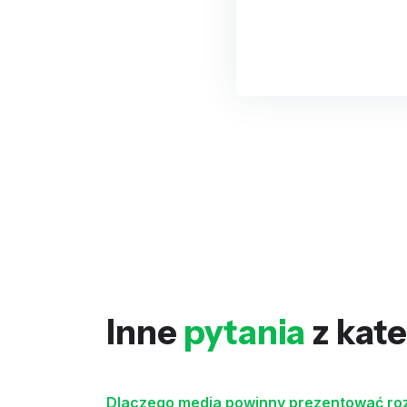
Inne
pytania
z kate
Dlaczego media powinny prezentować rozw