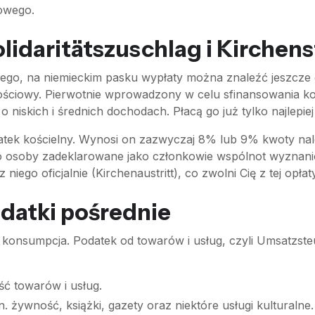
owego.
lidaritätszuschlag i Kirchen
, na niemieckim pasku wypłaty można znaleźć jeszcze dw
arnościowy. Pierwotnie wprowadzony w celu sfinansowania k
o niskich i średnich dochodach. Płacą go już tylko najlepiej
podatek kościelny. Wynosi on zazwyczaj 8% lub 9% kwoty n
o osoby zadeklarowane jako członkowie wspólnot wyznaniowy
iego oficjalnie (Kirchenaustritt), co zwolni Cię z tej opłaty
odatki pośrednie
 i konsumpcja. Podatek od towarów i usług, czyli Umsatzst
ć towarów i usług.
 żywność, książki, gazety oraz niektóre usługi kulturalne.