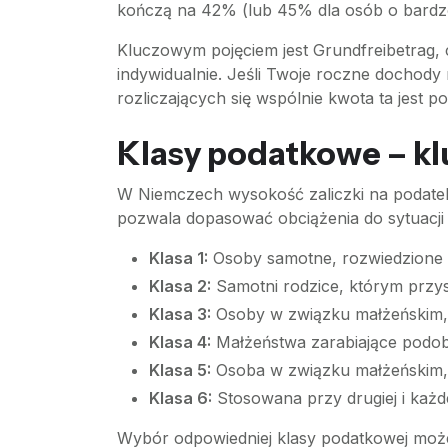
kończą na 42% (lub 45% dla osób o bardzo
Kluczowym pojęciem jest Grundfreibetrag, 
indywidualnie. Jeśli Twoje roczne dochody
rozliczających się wspólnie kwota ta jest p
Klasy podatkowe – kl
W Niemczech wysokość zaliczki na podatek
pozwala dopasować obciążenia do sytuacji ż
Klasa 1:
Osoby samotne, rozwiedzione l
Klasa 2:
Samotni rodzice, którym przys
Klasa 3:
Osoby w związku małżeńskim, k
Klasa 4:
Małżeństwa zarabiające podob
Klasa 5:
Osoba w związku małżeńskim, k
Klasa 6:
Stosowana przy drugiej i każd
Wybór odpowiedniej klasy podatkowej może 