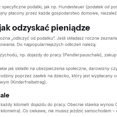
ż specyficzne podatki, jak np. Hundesteuer (podatek od po
ny płacony przez każde gospodarstwo domowe, niezależni
i jak odzyskać pieniądze
ożna „odliczyć od podatku”. Jeśli składasz roczne zeznan
wania. Do najpopularniejszych odliczeń należą:
zychodu, np. dojazdy do pracy (Pendlerpauschale), zakup
akie jak składki na ubezpieczenia społeczne, darowizny czy
odziny poprzez zasiłek na dziecko, który jest wypłacany co
wym (Kinderfreibetrag).
ale
żdy kilometr dojazdu do pracy. Obecnie stawka wynosi 0,
. kilometra). Co ciekawe, nie musisz jeździć samochodem –