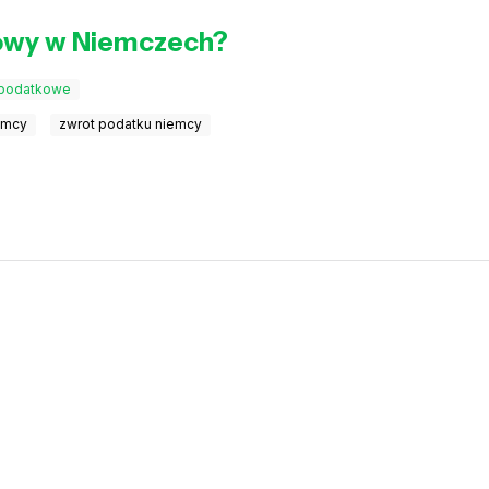
owy w Niemczech?
 podatkowe
emcy
zwrot podatku niemcy