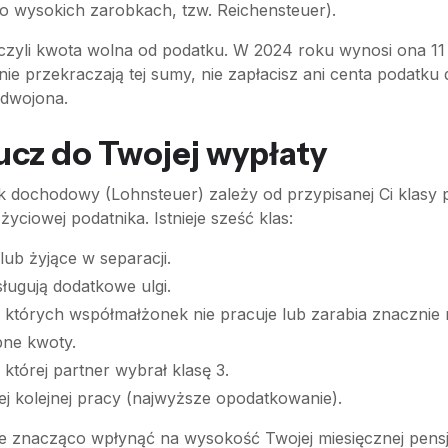
 wysokich zarobkach, tzw. Reichensteuer).
czyli kwota wolna od podatku. W 2024 roku wynosi ona 11 
 nie przekraczają tej sumy, nie zapłacisz ani centa podat
odwojona.
ucz do Twojej wypłaty
 dochodowy (Lohnsteuer) zależy od przypisanej Ci klasy p
yciowej podatnika. Istnieje sześć klas:
ub żyjące w separacji.
ługują dodatkowe ulgi.
tórych współmałżonek nie pracuje lub zarabia znacznie mn
ne kwoty.
tórej partner wybrał klasę 3.
ej kolejnej pracy (najwyższe opodatkowanie).
znacząco wpłynąć na wysokość Twojej miesięcznej pensji „