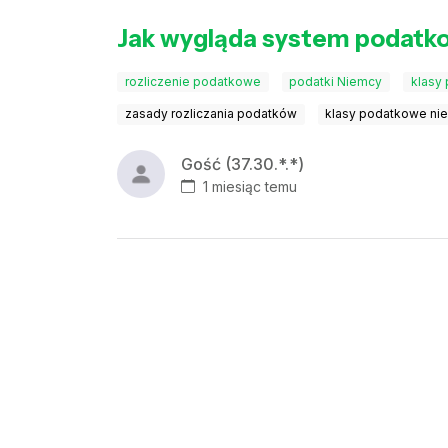
Jak wygląda system podatk
rozliczenie podatkowe
podatki Niemcy
klasy
zasady rozliczania podatków
klasy podatkowe ni
Gość (37.30.*.*)
1 miesiąc temu