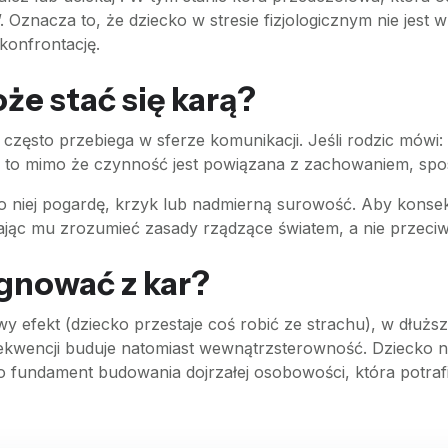
Oznacza to, że dziecko w stresie fizjologicznym nie jest w
konfrontację.
e stać się karą?
i często przebiega w sferze komunikacji. Jeśli rodzic mówi:
”, to mimo że czynność jest powiązana z zachowaniem, spo
o niej pogardę, krzyk lub nadmierną surowość. Aby konse
agając mu zrozumieć zasady rządzące światem, a nie przeci
gnować z kar?
efekt (dziecko przestaje coś robić ze strachu), w dłuższe
ekwencji buduje natomiast wewnątrzsterowność. Dziecko ni
?”. To fundament budowania dojrzałej osobowości, która potr