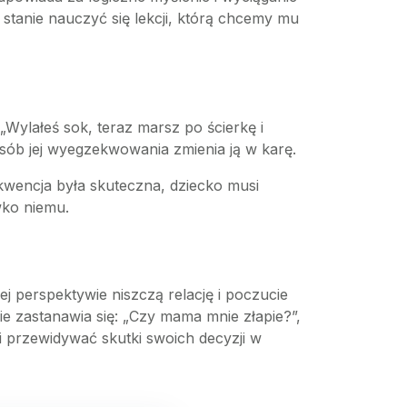
 stanie nauczyć się lekcji, którą chcemy mu
 „Wylałeś sok, teraz marsz po ścierkę i
sób jej wyegzekwowania zmienia ją w karę.
kwencja była skuteczna, dziecko musi
wko niemu.
j perspektywie niszczą relację i poczucie
e zastanawia się: „Czy mama mnie złapie?”,
afi przewidywać skutki swoich decyzji w