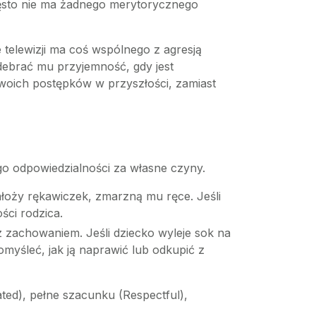
ęsto nie ma żadnego merytorycznego
e telewizji ma coś wspólnego z agresją
odebrać mu przyjemność, gdy jest
swoich postępków w przyszłości, zamiast
 go odpowiedzialności za własne czyny.
założy rękawiczek, zmarzną mu ręce. Jeśli
ści rodzica.
 zachowaniem. Jeśli dziecko wyleje sok na
omyśleć, jak ją naprawić lub odkupić z
ted), pełne szacunku (Respectful),