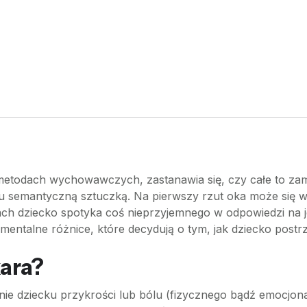
etodach wychowawczych, zastanawia się, czy całe to zam
stu semantyczną sztuczką. Na pierwszy rzut oka może się
ch dziecko spotyka coś nieprzyjemnego w odpowiedzi na 
ntalne różnice, które decydują o tym, jak dziecko postrzeg
kara?
enie dziecku przykrości lub bólu (fizycznego bądź emocjona