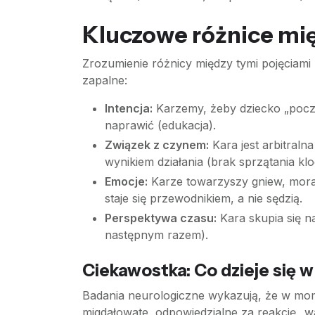
Kluczowe różnice mi
Zrozumienie różnicy między tymi pojęciam
zapalne:
Intencja:
Karzemy, żeby dziecko „poczuł
naprawić (edukacja).
Związek z czynem:
Kara jest arbitraln
wynikiem działania (brak sprzątania k
Emocje:
Karze towarzyszy gniew, mora
staje się przewodnikiem, a nie sędzią.
Perspektywa czasu:
Kara skupia się na
następnym razem).
Ciekawostka: Co dzieje się 
Badania neurologiczne wykazują, że w mome
migdałowate, odpowiedzialne za reakcję „wa