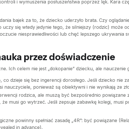
ontroli i wymuszenia posłuszeństwa poprzez lęk. Kara cz
dania bajek za to, że dziecko uderzyło brata. Czy oglądani
uczy się wtedy jedynie tego, że silniejszy (rodzic) może 
poczucie niesprawiedliwości lub chęć lepszego ukrywania 
nauka przez doświadczenie
zne. Ich celem nie jest „dokopanie” dziecku, ale nauczenie
 co dzieje się bez ingerencji dorosłego. Jeśli dziecko nie 
si nauczyciele, ponieważ są obiektywni i nie wynikają ze zło
rwencji rodzica, ale muszą być bezpośrednio powiązane z
, że musi go wytrzeć. Jeśli zepsuje zabawkę kolegi, musi p
giczne powinny spełniać zasadę „4R”: być powiązane (Rela
vealed in advance).