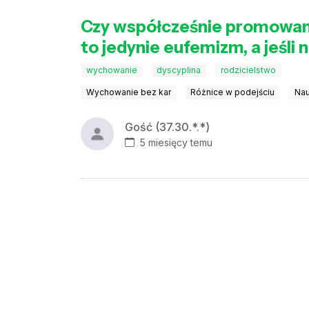
Czy współcześnie promowane
to jedynie eufemizm, a jeśli 
wychowanie
dyscyplina
rodzicielstwo
Wychowanie bez kar
Różnice w podejściu
Nau
Gość (37.30.*.*)
5 miesięcy temu