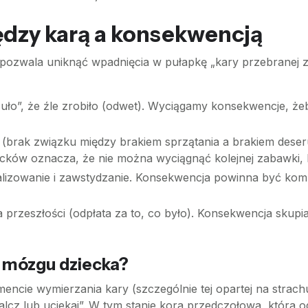
ędzy karą a konsekwencją
i pozwala uniknąć wpadnięcia w pułapkę „kary przebranej 
o”, że źle zrobiło (odwet). Wyciągamy konsekwencje, żeby 
a (brak związku między brakiem sprzątania a brakiem dese
locków oznacza, że nie można wyciągnąć kolejnej zabawki, 
lizowanie i zawstydzanie. Konsekwencja powinna być komu
 przeszłości (odpłata za to, co było). Konsekwencja skupia
w mózgu dziecka?
ncie wymierzania kary (szczególnie tej opartej na strachu
lcz lub uciekaj”. W tym stanie kora przedczołowa, która o