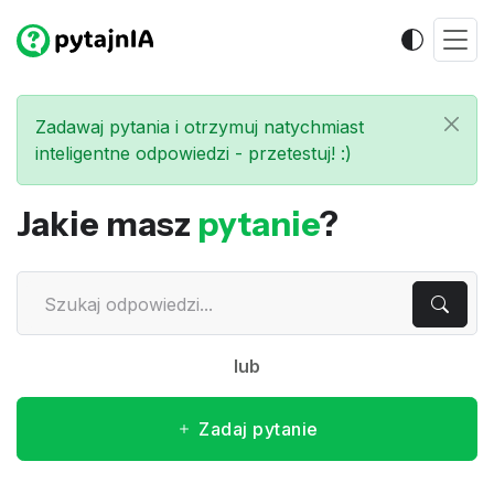
Zadawaj pytania i otrzymuj natychmiast
inteligentne odpowiedzi - przetestuj! :)
Jakie masz
pytanie
?
lub
Zadaj pytanie