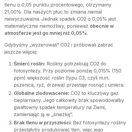
tlenu o 0,05 punktu procentowego, otrzymamy
21,00%. Dla naszych płuc to zmiana niemal
niewyczuwalna. Jednak spadek CO2 o 0,05% jest
matematycznie niemożliwy, ponieważ
obecnie w
atmosferze jest go mniej niż 0,05%
.
Gdybyśmy „wyzerowali” CO2 i próbowali zabrać
jeszcze więcej:
Śmierć roślin:
Rośliny potrzebują CO2 do
fotosyntezy. Przy poziomie poniżej 0,015% (150
ppm) większość roślin (typu C3, czyli m.in.
pszenica, ryż, drzewa) przestaje rosnąć i umiera.
Globalne zlodowacenie:
CO2 to kluczowy gaz
cieplarniany. Jego całkowity brak spowodowałby
gwałtowny spadek temperatury na Ziemi,
zamieniając ją w „śnieżkę”.
Brak tlenu w przyszłości:
Bez fotosyntezy rośliny
przestałyby produkować tlen, więc jego