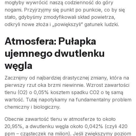
mogłyby wywrócić naszą codzienność do góry
nogami. Przyjrzyjmy się punkt po punkcie, co by się
stało, gdybyśmy zmodyfikowali skład powietrza,
odkryli nowe złoża i „powiększyli” gatunek ludzki.
Atmosfera: Pułapka
ujemnego dwutlenku
węgla
Zacznijmy od najbardziej drastycznej zmiany, która na
pierwszy rzut oka brzmi niewinnie. Wzrost zawartości
tlenu (O2) o 0,05% kosztem spadku CO2 o tę samą
wartość. Tutaj napotykamy na fundamentalny problem
chemiczny i biologiczny.
Obecnie zawartość tlenu w atmosferze to około
20,95%, a dwutlenku węgla około 0,042% (czyli 420
ppm – cząsteczek na milion). Jeśli zwiększymy poziom