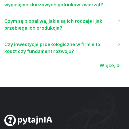
wyginięcie kluczowych gatunków zwierząt?
Czym są biopaliwa, jakie są ich rodzaje i jak
przebiega ich produkcja?
Czy inwestycje proekologiczne w firmie to
koszt czy fundament rozwoju?
Więcej »