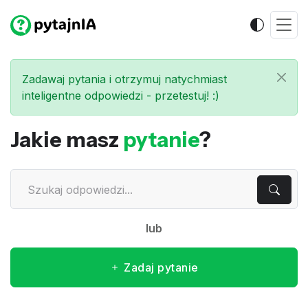
Zadawaj pytania i otrzymuj natychmiast
inteligentne odpowiedzi - przetestuj! :)
Jakie masz
pytanie
?
lub
Zadaj pytanie