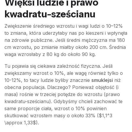
Więksi ludzie i prawo
kwadratu-sześcianu
Zwiększenie średniego wzrostu i wagi ludzi o 10–12%
to zmiana, która uderzyłaby nas po kieszeni i wpłynęła
na zdrowie publiczne. Jeśli średni mężczyzna ma 180
cm wzrostu, po zmianie miałby około 200 cm. Średnia
waga wzrosłaby z 80 kg do około 90 kg.
Tu pojawia się ciekawa zależność fizyczna. Jeśli
zwiększamy wzrost o 10%, ale wagę również tylko o
10-12%, to tacy ludzie byliby znacznie
smuklejsi
niż
obecna populacja. Dlaczego? Ponieważ objętość (i
masa) rośnie w trzeciej potędze do wzrostu (prawo
kwadratu-sześcianu). Gdybyśmy chcieli zachować te
same proporcje ciała, wzrost o 10% powinien
skutkować wzrostem masy o około 33% ($1,1^3
\approx 1,33$).