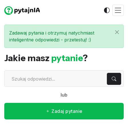
Zadawaj pytania i otrzymuj natychmiast
inteligentne odpowiedzi - przetestuj! :)
Jakie masz
pytanie
?
lub
Zadaj pytanie