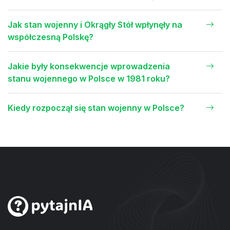
Jak stan wojenny i Okrągły Stół wpłynęły na
współczesną Polskę?
Jakie były konsekwencje wprowadzenia
stanu wojennego w Polsce w 1981 roku?
Kiedy rozpoczął się stan wojenny w Polsce?