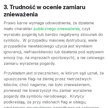
3. Trudność w ocenie zamiaru
znieważenia
Prawo karne wymaga udowodnienia, że działanie
miało charakter
publicznego znieważenia
, czyli
wyrażało pogardę lub bardzo negatywny stosunek do
symbolu . W przypadku masowej dystrybucji, wiele
przypadków niewłaściwego użycia jest wynikiem
ignorancji, niefrasobliwości lub działania pod wpływem
emocji (np. na imprezach sportowych), a nie celowego
zamiaru wyrażenia pogardy.
Przykładem jest orzecznictwo, w którym sąd uznał, że
upuszczenie flagi na ziemię przez nietrzeźwych
kibiców, choć naganne, nie było znieważeniem,
ponieważ nie towarzyszył mu zamiar wyrażenia
pogardy dla symbolu narodowego . Krytycy
podkreślają, że przy milionach flag w obiegu,
odróżnienie nieumyślnego zaniedbania od celowego