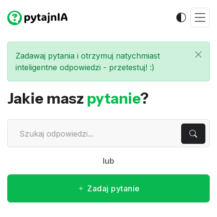
Zadawaj pytania i otrzymuj natychmiast
inteligentne odpowiedzi - przetestuj! :)
Jakie masz
pytanie
?
lub
Zadaj pytanie