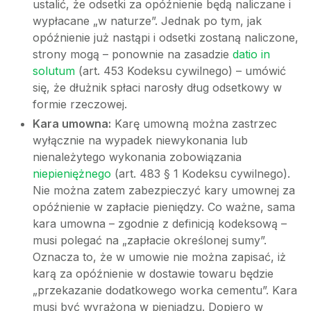
ustalić, że odsetki za opóźnienie będą naliczane i
wypłacane „w naturze”. Jednak po tym, jak
opóźnienie już nastąpi i odsetki zostaną naliczone,
strony mogą – ponownie na zasadzie
datio in
solutum
(art. 453 Kodeksu cywilnego) – umówić
się, że dłużnik spłaci narosły dług odsetkowy w
formie rzeczowej.
Kara umowna:
Karę umowną można zastrzec
wyłącznie na wypadek niewykonania lub
nienależytego wykonania zobowiązania
niepieniężnego
(art. 483 § 1 Kodeksu cywilnego).
Nie można zatem zabezpieczyć kary umownej za
opóźnienie w zapłacie pieniędzy. Co ważne, sama
kara umowna – zgodnie z definicją kodeksową –
musi polegać na „zapłacie określonej sumy”.
Oznacza to, że w umowie nie można zapisać, iż
karą za opóźnienie w dostawie towaru będzie
„przekazanie dodatkowego worka cementu”. Kara
musi być wyrażona w pieniądzu. Dopiero w