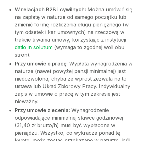
W relacjach B2B i cywilnych:
Można umówić się
na zapłatę w naturze od samego początku lub
zmienić formę rozliczenia długu pieniężnego (w
tym odsetek i kar umownych) na rzeczową w
trakcie trwania umowy, korzystając z instytucji
datio in solutum
(wymaga to zgodnej woli obu
stron).
Przy umowie o pracę:
Wypłata wynagrodzenia w
naturze (nawet powyżej pensji minimalnej) jest
niedozwolona, chyba że wprost zezwala na to
ustawa lub Układ Zbiorowy Pracy. Indywidualny
zapis w umowie o pracę w tym zakresie jest
nieważny.
Przy umowie zlecenia:
Wynagrodzenie
odpowiadające minimalnej stawce godzinowej
(31,40 zł brutto/h) musi być wypłacone w
pieniądzu. Wszystko, co wykracza ponad tę
kwotę, może zostać przekazane w naturze, jeśli