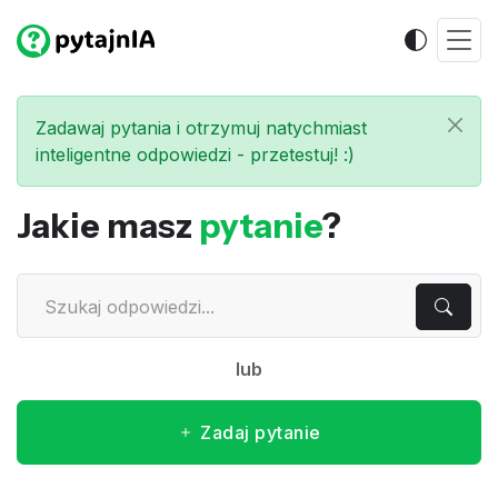
Zadawaj pytania i otrzymuj natychmiast
inteligentne odpowiedzi - przetestuj! :)
Jakie masz
pytanie
?
lub
Zadaj pytanie