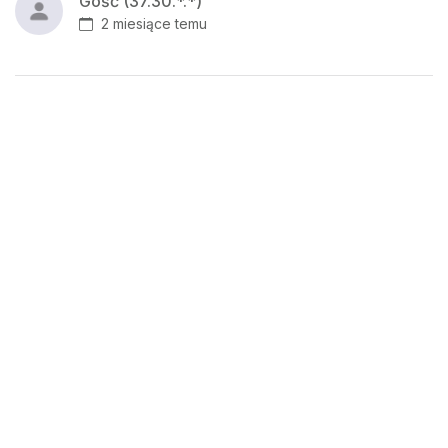
Gość (37.30.*.*)
2 miesiące temu