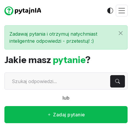
Zadawaj pytania i otrzymuj natychmiast
inteligentne odpowiedzi - przetestuj! :)
Jakie masz
pytanie
?
lub
Zadaj pytanie