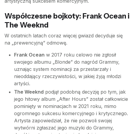
artystyczną sukcesem komercyjnym.
Współczesne bojkoty: Frank Ocean i
The Weeknd
W ostatnich latach coraz więcej gwiazd decyduje się
na „prewencyjną” odmowę.
Frank Ocean
w 2017 roku celowo nie zgłosił
swojego albumu „Blonde” do nagród Grammy,
uznając system nominacji za przestarzały i
nieoddający rzeczywistości, w jakiej żyją młodzi
artyści.
The Weeknd
podjął podobną decyzję po tym, jak
jego hitowy album „After Hours” został całkowicie
pominięty w nominacjach w 2021 roku, mimo
ogromnego sukcesu komercyjnego i krytycznego.
Artysta zapowiedział, że nie pozwoli swojej
wytwórni zgłaszać jego muzyki do Grammy,