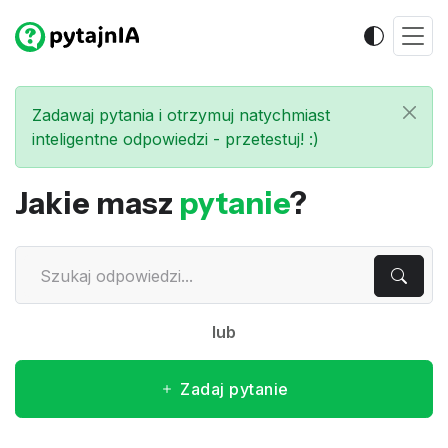
Zadawaj pytania i otrzymuj natychmiast
inteligentne odpowiedzi - przetestuj! :)
Jakie masz
pytanie
?
lub
Zadaj pytanie