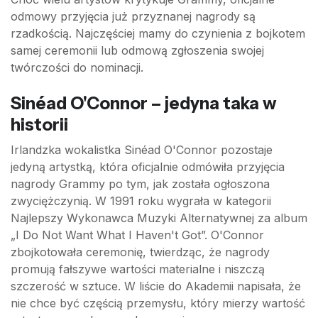
odmowy przyjęcia już przyznanej nagrody są
rzadkością. Najczęściej mamy do czynienia z bojkotem
samej ceremonii lub odmową zgłoszenia swojej
twórczości do nominacji.
Sinéad O'Connor – jedyna taka w
historii
Irlandzka wokalistka Sinéad O'Connor pozostaje
jedyną artystką, która oficjalnie odmówiła przyjęcia
nagrody Grammy po tym, jak została ogłoszona
zwyciężczynią. W 1991 roku wygrała w kategorii
Najlepszy Wykonawca Muzyki Alternatywnej za album
„I Do Not Want What I Haven't Got”. O'Connor
zbojkotowała ceremonię, twierdząc, że nagrody
promują fałszywe wartości materialne i niszczą
szczerość w sztuce. W liście do Akademii napisała, że
nie chce być częścią przemysłu, który mierzy wartość