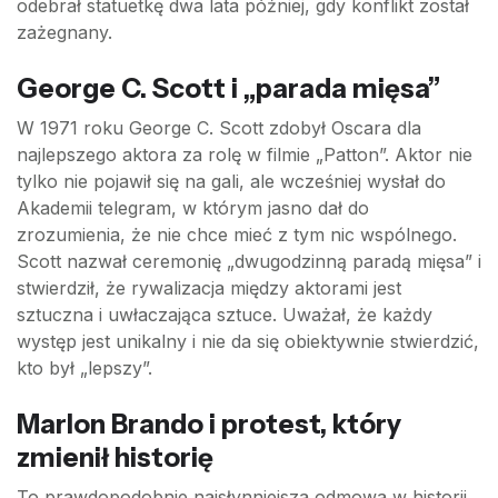
odebrał statuetkę dwa lata później, gdy konflikt został
zażegnany.
George C. Scott i „parada mięsa”
W 1971 roku George C. Scott zdobył Oscara dla
najlepszego aktora za rolę w filmie „Patton”. Aktor nie
tylko nie pojawił się na gali, ale wcześniej wysłał do
Akademii telegram, w którym jasno dał do
zrozumienia, że nie chce mieć z tym nic wspólnego.
Scott nazwał ceremonię „dwugodzinną paradą mięsa” i
stwierdził, że rywalizacja między aktorami jest
sztuczna i uwłaczająca sztuce. Uważał, że każdy
występ jest unikalny i nie da się obiektywnie stwierdzić,
kto był „lepszy”.
Marlon Brando i protest, który
zmienił historię
To prawdopodobnie najsłynniejsza odmowa w historii