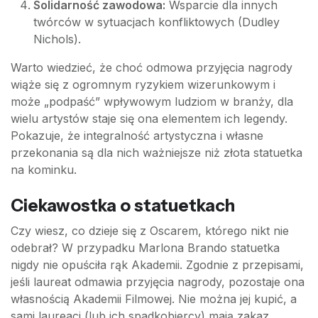
Solidarność zawodowa:
Wsparcie dla innych
twórców w sytuacjach konfliktowych (Dudley
Nichols).
Warto wiedzieć, że choć odmowa przyjęcia nagrody
wiąże się z ogromnym ryzykiem wizerunkowym i
może „podpaść” wpływowym ludziom w branży, dla
wielu artystów staje się ona elementem ich legendy.
Pokazuje, że integralność artystyczna i własne
przekonania są dla nich ważniejsze niż złota statuetka
na kominku.
Ciekawostka o statuetkach
Czy wiesz, co dzieje się z Oscarem, którego nikt nie
odebrał? W przypadku Marlona Brando statuetka
nigdy nie opuściła rąk Akademii. Zgodnie z przepisami,
jeśli laureat odmawia przyjęcia nagrody, pozostaje ona
własnością Akademii Filmowej. Nie można jej kupić, a
sami laureaci (lub ich spadkobiercy) mają zakaz