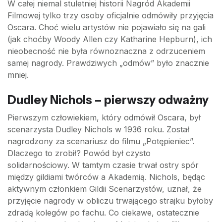
W całej niemal stuletniej historii Nagród Akademii
Filmowej tylko trzy osoby oficjalnie odmówiły przyjęcia
Oscara. Choć wielu artystów nie pojawiało się na gali
(jak choćby Woody Allen czy Katharine Hepburn), ich
nieobecność nie była równoznaczna z odrzuceniem
samej nagrody. Prawdziwych „odmów” było znacznie
mniej.
Dudley Nichols – pierwszy odważny
Pierwszym człowiekiem, który odmówił Oscara, był
scenarzysta Dudley Nichols w 1936 roku. Został
nagrodzony za scenariusz do filmu „Potępieniec”.
Dlaczego to zrobił? Powód był czysto
solidarnościowy. W tamtym czasie trwał ostry spór
między gildiami twórców a Akademią. Nichols, będąc
aktywnym członkiem Gildii Scenarzystów, uznał, że
przyjęcie nagrody w obliczu trwającego strajku byłoby
zdradą kolegów po fachu. Co ciekawe, ostatecznie