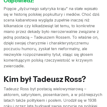
Odpowiedź:
Pojęcie „dyżurnego satyryka kraju” na stałe wpisało
się w historię polskiej popkultury i mediów. Choć dziś
scena kabaretowa wygląda zupełnie inaczej niż
kilkanaście czy kilkadziesiąt lat temu, to konkretne
miano przez dekady było nierozerwalnie związane z
jedną postacią – Tadeuszem Rossem. To właśnie on,
dzięki swojej charyzmie i charakterystycznemu
poczuciu humoru, zyskał ten nieformalny, ale
niezwykle rozpoznawalny tytuł, stając się głosem
komentującym polską rzeczywistość w krzywym
zwierciadle.
Kim był Tadeusz Ross?
Tadeusz Ross był postacią wielowymiarową –
aktorem, satyrykiem, piosenkarzem, a w późniejszych
latach także politykiem i posłem. Urodził się w 1938
roku i przez lata budował swoją pozycję na polskiej