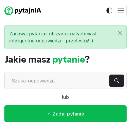
Zadawaj pytania i otrzymuj natychmiast
inteligentne odpowiedzi - przetestuj! :)
Jakie masz
pytanie
?
lub
Zadaj pytanie