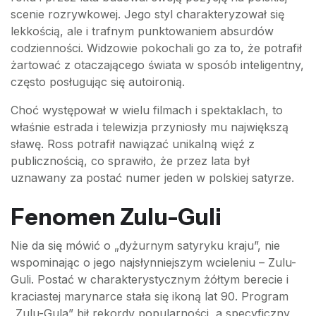
scenie rozrywkowej. Jego styl charakteryzował się
lekkością, ale i trafnym punktowaniem absurdów
codzienności. Widzowie pokochali go za to, że potrafił
żartować z otaczającego świata w sposób inteligentny,
często posługując się autoironią.
Choć występował w wielu filmach i spektaklach, to
właśnie estrada i telewizja przyniosły mu największą
sławę. Ross potrafił nawiązać unikalną więź z
publicznością, co sprawiło, że przez lata był
uznawany za postać numer jeden w polskiej satyrze.
Fenomen Zulu-Guli
Nie da się mówić o „dyżurnym satyryku kraju”, nie
wspominając o jego najsłynniejszym wcieleniu – Zulu-
Guli. Postać w charakterystycznym żółtym berecie i
kraciastej marynarce stała się ikoną lat 90. Program
„Zulu-Gula” bił rekordy popularności, a specyficzny