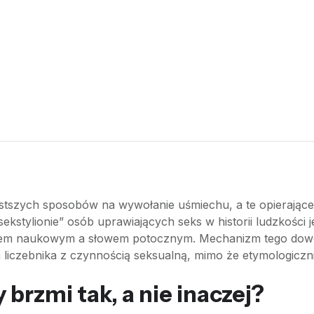
prostszych sposobów na wywołanie uśmiechu, a te opierają
sekstylionie” osób uprawiających seks w historii ludzkośc
nem naukowym a słowem potocznym. Mechanizm tego dowci
 liczebnika z czynnością seksualną, mimo że etymologiczn
 brzmi tak, a nie inaczej?