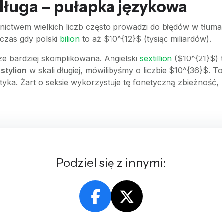
 długa – pułapka językowa
ictwem wielkich liczb często prowadzi do błędów w tłum
czas gdy polski
bilion
to aż $10^{12}$ (tysiąc miliardów).
ze bardziej skomplikowana. Angielski
sextillion
($10^{21}$) t
stylion
w skali długiej, mówilibyśmy o liczbie $10^{36}$. T
ka. Żart o seksie wykorzystuje tę fonetyczną zbieżność, k
Podziel się z innymi: