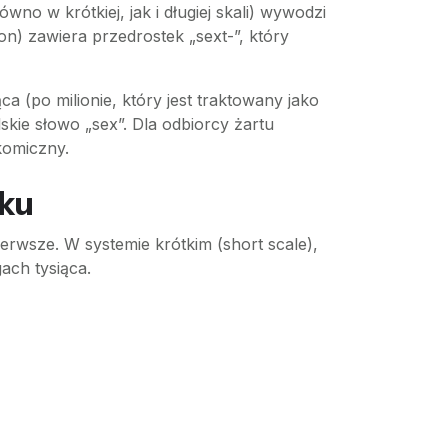
no w krótkiej, jak i długiej skali) wywodzi
on) zawiera przedrostek „sext-”, który
a (po milionie, który jest traktowany jako
skie słowo „sex”. Dla odbiorcy żartu
komiczny.
oku
erwsze. W systemie krótkim (short scale),
ach tysiąca.