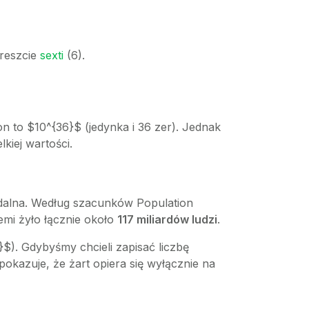
wreszcie
sexti
(6).
on to $10^{36}$ (jedynka i 36 zer). Jednak
kiej wartości.
rdalna. Według szacunków Population
emi żyło łącznie około
117 miliardów ludzi
.
1}$). Gdybyśmy chcieli zapisać liczbę
pokazuje, że żart opiera się wyłącznie na