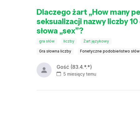
Dlaczego żart „How many peop
seksualizacji nazwy liczby 1
słowa „sex”?
gra słów
liczby
Żart językowy
Gra słowna liczby
Fonetyczne podobieństwo słów
Gość (83.4.*.*)
5 miesięcy temu