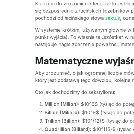
Kluczem do zrozumienia tego żartu jest łac
się bezpośrednio z łacińskich liczebników p
pochodzi od łacińskiego słowa
sextus
, ozna
W systemie krótkim, używanym głównie w kra
punkt wyjścia). To właśnie ta „szóstka” w n
następuje nagłe zderzenie poważnej, matem
Matematyczne wyjaśni
Aby zrozumieć, o jak ogromnej liczbie mówi
który jest podstawą tego dowcipu, kolejne
Oto jak dochodzimy do sekstylionu:
Million (Milion):
$10^6$ (tysiąc do potęg
Billion (Miliard):
$10^9$ (tysiąc do potę
Trillion (Billion):
$10^{12}$ (tysiąc do po
Quadrillion (Biliard):
$10^{15}$ (tysiąc 