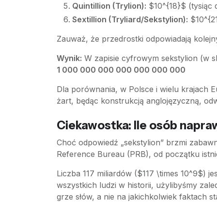
Quintillion (Trylion):
$10^{18}$ (tysiąc 
Sextillion (Tryliard/Sekstylion):
$10^{21
Zauważ, że przedrostki odpowiadają kolejn
Wynik:
W zapisie cyfrowym sekstylion (w skal
1 000 000 000 000 000 000 000
Dla porównania, w Polsce i wielu krajach Eu
żart, będąc konstrukcją anglojęzyczną, odwo
Ciekawostka: Ile osób napra
Choć odpowiedź „sekstylion” brzmi zabawni
Reference Bureau (PRB), od początku istn
Liczba 117 miliardów ($117 \times 10^9$) je
wszystkich ludzi w historii, użylibyśmy zal
grze słów, a nie na jakichkolwiek faktach s