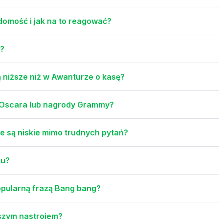
adomość i jak na to reagować?
ę?
 niższe niż w Awanturze o kasę?
a Oscara lub nagrody Grammy?
 są niskie mimo trudnych pytań?
ju?
popularną frazą Bang bang?
rszym nastrojem?