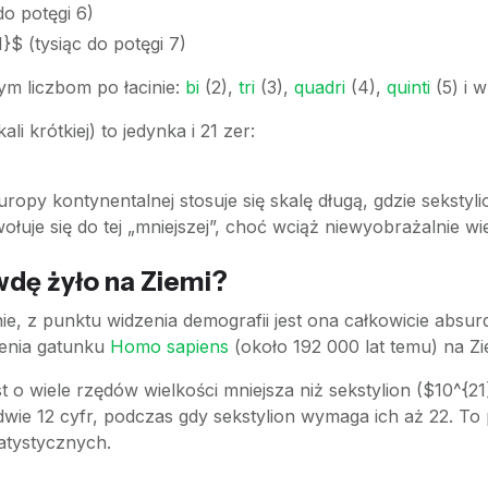
do potęgi 6)
}$ (tysiąc do potęgi 7)
ym liczbom po łacinie:
bi
(2),
tri
(3),
quadri
(4),
quinti
(5) i 
i krótkiej) to jedynka i 21 zer:
ropy kontynentalnej stosuje się skalę długą, gdzie sekstyli
łuje się do tej „mniejszej”, choć wciąż niewyobrażalnie wiel
wdę żyło na Ziemi?
e, z punktu widzenia demografii jest ona całkowicie absu
ienia gatunku
Homo sapiens
(około 192 000 lat temu) na Zi
st o wiele rzędów wielkości mniejsza niż sekstylion ($10^{2
edwie 12 cyfr, podczas gdy sekstylion wymaga ich aż 22. To 
tatystycznych.