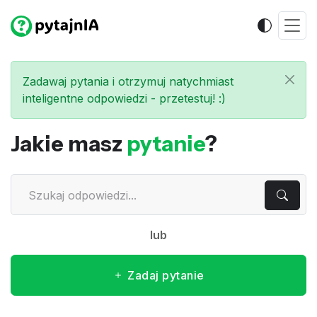
Zadawaj pytania i otrzymuj natychmiast
inteligentne odpowiedzi - przetestuj! :)
Jakie masz
pytanie
?
lub
Zadaj pytanie