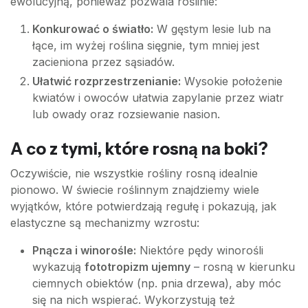
ewolucyjną, ponieważ pozwala roślinie:
Konkurować o światło:
W gęstym lesie lub na
łące, im wyżej roślina sięgnie, tym mniej jest
zacieniona przez sąsiadów.
Ułatwić rozprzestrzenianie:
Wysokie położenie
kwiatów i owoców ułatwia zapylanie przez wiatr
lub owady oraz rozsiewanie nasion.
A co z tymi, które rosną na boki?
Oczywiście, nie wszystkie rośliny rosną idealnie
pionowo. W świecie roślinnym znajdziemy wiele
wyjątków, które potwierdzają regułę i pokazują, jak
elastyczne są mechanizmy wzrostu:
Pnącza i winorośle:
Niektóre pędy winorośli
wykazują
fototropizm ujemny
– rosną w kierunku
ciemnych obiektów (np. pnia drzewa), aby móc
się na nich wspierać. Wykorzystują też