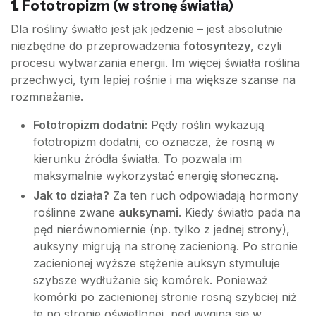
1. Fototropizm (w stronę światła)
Dla rośliny światło jest jak jedzenie – jest absolutnie
niezbędne do przeprowadzenia
fotosyntezy
, czyli
procesu wytwarzania energii. Im więcej światła roślina
przechwyci, tym lepiej rośnie i ma większe szanse na
rozmnażanie.
Fototropizm dodatni:
Pędy roślin wykazują
fototropizm dodatni, co oznacza, że rosną w
kierunku źródła światła. To pozwala im
maksymalnie wykorzystać energię słoneczną.
Jak to działa?
Za ten ruch odpowiadają hormony
roślinne zwane
auksynami
. Kiedy światło pada na
pęd nierównomiernie (np. tylko z jednej strony),
auksyny migrują na stronę zacienioną. Po stronie
zacienionej wyższe stężenie auksyn stymuluje
szybsze wydłużanie się komórek. Ponieważ
komórki po zacienionej stronie rosną szybciej niż
te po stronie oświetlonej, pęd wygina się w