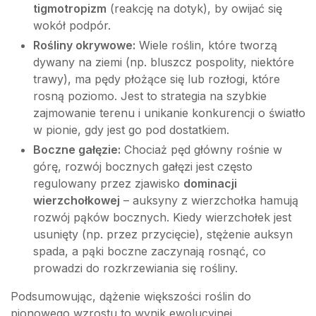
tigmotropizm
(reakcję na dotyk), by owijać się
wokół podpór.
Rośliny okrywowe:
Wiele roślin, które tworzą
dywany na ziemi (np. bluszcz pospolity, niektóre
trawy), ma pędy płożące się lub rozłogi, które
rosną poziomo. Jest to strategia na szybkie
zajmowanie terenu i unikanie konkurencji o światło
w pionie, gdy jest go pod dostatkiem.
Boczne gałęzie:
Chociaż pęd główny rośnie w
górę, rozwój bocznych gałęzi jest często
regulowany przez zjawisko
dominacji
wierzchołkowej
– auksyny z wierzchołka hamują
rozwój pąków bocznych. Kiedy wierzchołek jest
usunięty (np. przez przycięcie), stężenie auksyn
spada, a pąki boczne zaczynają rosnąć, co
prowadzi do rozkrzewiania się rośliny.
Podsumowując, dążenie większości roślin do
pionowego wzrostu to wynik ewolucyjnej