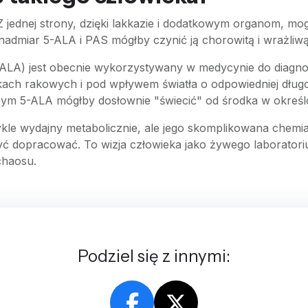
Z jednej strony, dzięki lakkazie i dodatkowym organom, mo
 nadmiar 5-ALA i PAS mógłby czynić ją chorowitą i wrażliwą
ALA) jest obecnie wykorzystywany w medycynie do diagno
ach rakowych i pod wpływem światła o odpowiedniej długoś
ym 5-ALA mógłby dosłownie "świecić" od środka w okreś
kle wydajny metabolicznie, ale jego skomplikowana chem
ążyć dopracować. To wizja człowieka jako żywego laborator
chaosu.
Podziel się z innymi: