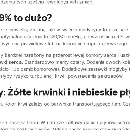
adzeniu tych sześciu rewolucyjnych zmian.
 9% to dużo?
ię niewielką zmianą, ale w świecie medycyny to przejście 
 optymalne ciśnienie to 120/80 mmHg, po wzroście o 9% 
nie wysokie prawidłowe lub nadciśnienie stopnia pierwszego.
by bardziej narażony na przerost lewej komory serca i u
wki serca
. Standardowo mamy cztery. Dodanie dwóch kolej
eścio- lub ośmiokomorowe). Dodatkowe zastawki mogłyby te
osłyby ryzyko turbulencji krwi i powstawania zakrzepów.
 Żółte krwinki i niebieskie pł
an. Kolor krwi zależy od barwnika transportującego tlen.
ę nośnika tlenu. W naturze żółtawy odcień płynów ustr
ektórych bezkręgowców. Gdyby nasze krwinki stały się żół