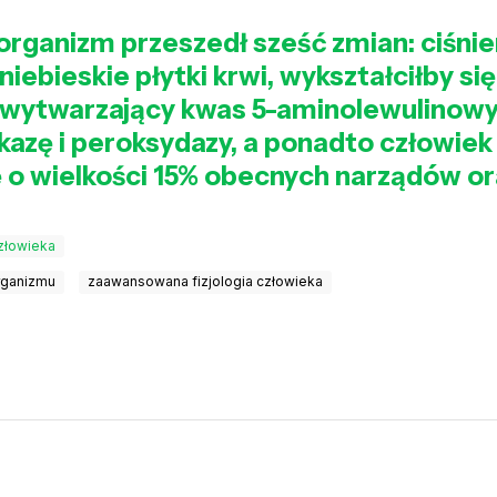
i organizm przeszedł sześć zmian: ciśni
i niebieskie płytki krwi, wykształciłby 
y wytwarzający kwas 5-aminolewulinowy
kkazę i peroksydazy, a ponadto człowie
kę o wielkości 15% obecnych narządów 
człowieka
rganizmu
zaawansowana fizjologia człowieka