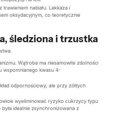
trawieniem nabiału. Lakkaza i
esem oksydacyjnym, co teoretycznie
 śledziona i trzustka
stwa.
ganizmu. Wątroba ma niesamowite zdolności
niu wspomnianego kwasu 4-
układ odpornościowy, ale przy żółtych
owicie wyeliminować ryzyko cukrzycy typu
e była idealnie zsynchronizowana z