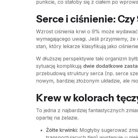
punkcie, co stałoby się z ciałem po wprow
Serce i ciśnienie: Czy
Wzrost ciśnienia krwi o 9% może wydawać s
wymagającego uwagi. Jeśli przyjmiemy, że
stan, który lekarze klasyfikują jako ciśnie
W dłuższej perspektywie taki organizm był
sytuację komplikują
dwie dodatkowe zasta
przebudową struktury serca (np. serce sz
nowym, bardziej złożonym układzie, ale ni
Krew w kolorach tęczy:
To jedna z najbardziej fantastycznych zmi
opartej na żelazie.
Żółte krwinki:
Mogłyby sugerować zmian
transportujących tlen) występuje u ni