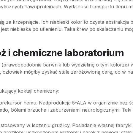
cyficznych flawoproteinach. Wydajność transportu tlenu m
ą za krzepnięcie. Ich niebieski kolor to czysta abstrakcja
 jest niebieska po utlenieniu. Taka krew po skaleczeniu m
ż i chemiczne laboratorium
 (prawdopodobnie barwnik lub wydzielinę o tym kolorze) w
y, człowiek mógłby zyskać stale zaróżowioną cerę, co w na
ukujący koktajl chemiczny:
rekursor hemu. Nadprodukcja 5-ALA w organizmie bez ścisł
wiatło, bólami brzucha i zaburzeniami neurologicznymi. Ta
 stosowany w leczeniu gruźlicy. Posiadanie własnej fabryk
le groziłoby uszkodzeniem wątroby i nerek z powodu stałej 