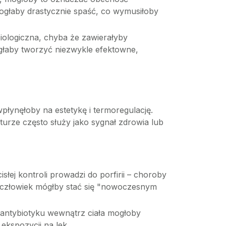
ogłaby drastycznie spaść, co wymusiłoby
 biologiczna, chyba że zawierałyby
ogłaby tworzyć niezwykle efektowne,
płynęłoby na estetykę i termoregulację.
turze często służy jako sygnał zdrowia lub
ej kontroli prowadzi do porfirii – choroby
ki człowiek mógłby stać się "nowoczesnym
i antybiotyku wewnątrz ciała mogłoby
ekspozycji na lek.