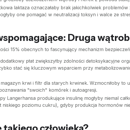
kowa laktaza oznaczałaby brak jakichkolwiek problemów z 
ogłyby one pomagać w neutralizacji toksyn i walce ze str
spomagające: Druga wątroba,
kości 15% obecnych to fascynujący mechanizm bezpieczeń
dodatkowy płat zwiększyłby zdolności detoksykacyjne or
szybko stać się kluczowym wsparciem przy metabolizowa
agazyn krwi i filtr dla starych krwinek. Wzmocniłoby to 
poznawania "swoich" komórek i autoagresji.
 Langerhansa produkujące insulinę mogłyby niemal całk
zbyt niskiego poziomu cukru), gdyby produkcja hormonów ni
e takiego człowieka?