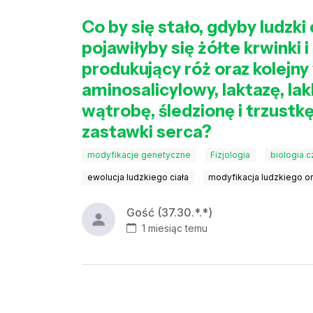
Co by się stało, gdyby ludzk
pojawiłyby się żółte krwinki 
produkujący róż oraz kolejn
aminosalicylowy, laktazę, la
wątrobę, śledzionę i trzust
zastawki serca?
modyfikacje genetyczne
Fizjologia
biologia 
ewolucja ludzkiego ciała
modyfikacja ludzkiego o
Gość (37.30.*.*)
1 miesiąc temu