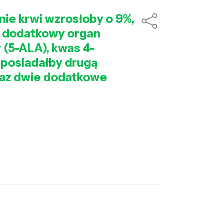
enie krwi wzrosłoby o 9%,
się dodatkowy organ
 (5-ALA), kwas 4-
k posiadałby drugą
oraz dwie dodatkowe