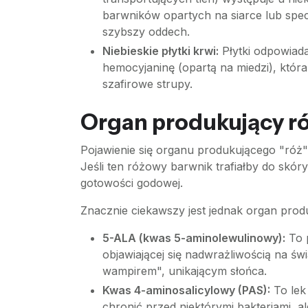
barwników opartych na siarce lub spe
szybszy oddech.
Niebieskie płytki krwi:
Płytki odpowiadaj
hemocyjaninę (opartą na miedzi), która
szafirowe strupy.
Organ produkujący ró
Pojawienie się organu produkującego "róż"
Jeśli ten różowy barwnik trafiałby do skór
gotowości godowej.
Znacznie ciekawszy jest jednak organ prod
5-ALA (kwas 5-aminolewulinowy):
To p
objawiającej się nadwrażliwością na ś
wampirem", unikającym słońca.
Kwas 4-aminosalicylowy (PAS):
To lek
chronić przed niektórymi bakteriami, a