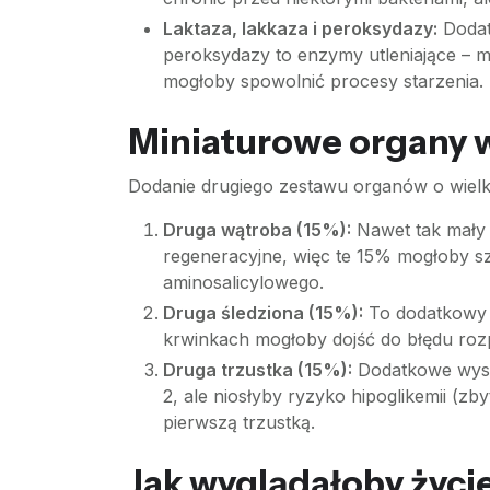
Laktaza, lakkaza i peroksydazy:
Dodat
peroksydazy to enzymy utleniające – m
mogłoby spowolnić procesy starzenia.
Miniaturowe organy w
Dodanie drugiego zestawu organów o wiel
Druga wątroba (15%):
Nawet tak mały 
regeneracyjne, więc te 15% mogłoby 
aminosalicylowego.
Druga śledziona (15%):
To dodatkowy m
krwinkach mogłoby dojść do błędu roz
Druga trzustka (15%):
Dodatkowe wyspy
2, ale niosłyby ryzyko hipoglikemii (
pierwszą trzustką.
Jak wyglądałoby życi