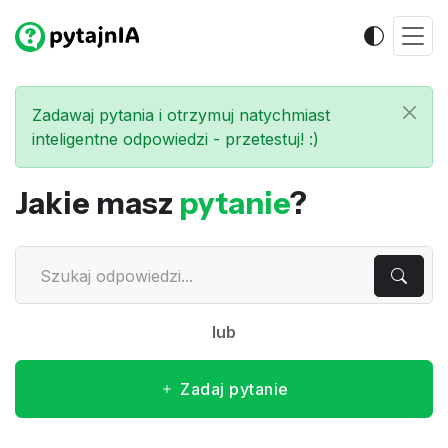
Zadawaj pytania i otrzymuj natychmiast
inteligentne odpowiedzi - przetestuj! :)
Jakie masz
pytanie
?
lub
Zadaj pytanie