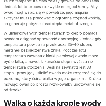
że ich temperatura ciała zależy głównie od otoczenia.
Jednak lot to proces niezwykle energochłonny. Aby
owad mógł wzbić się w powietrze, jego mięśnie
skrzydeł muszą pracować z ogromną częstotliwością,
co generuje potężne ilości ciepła metabolicznego.
W umiarkowanych temperaturach to ciepło pomaga
owadom osiągnąć sprawność operacyjną. Jednak gdy
temperatura powietrza przekracza 35–40 stopni,
margines bezpieczeństwa znika. Podczas lotu
temperatura wewnątrz klatki piersiowej owada może
być o kilka, a nawet kilkanaście stopni wyższa niż
temperatura otoczenia. Jeśli na zewnątrz jest 38
stopni, pracujący „silnik” owada może rozgrzać się do
poziomu, który ścina białka w jego organizmie. Krótko
mówiąc: owad po prostu ryzykowałby ugotowanie się
od środka.
Walka o każdą kroplę wody