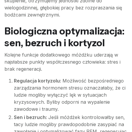
skupienie, otrzymujemy jednostki zdolne do
wielogodzinnej, głębokiej pracy bez rozpraszania się
bodźcami zewnętrznymi.
Biologiczna optymalizacja:
sen, bezruch i kortyzol
Kolejne funkcje dodatkowego móżdżku uderzają w
najsłabsze punkty współczesnego człowieka: stres i
brak regeneracji.
Regulacja kortyzolu:
Możliwość bezpośredniego
zarządzania hormonem stresu oznaczałaby, że ci
ludzie mogliby wyłączyć lęk w sytuacjach
kryzysowych. Byliby odporni na wypalenie
zawodowe i traumy.
Sen i bezruch:
Jeśli móżdżek kontrolowałby sen,
tacy ludzie mogliby prawdopodobnie zasypiać na
zawołanie i optymalizować fazy REM, regenerując