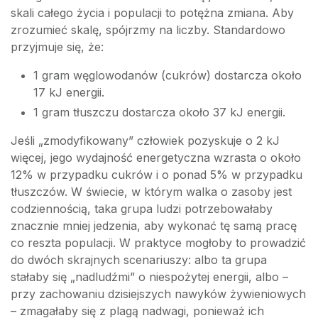
skali całego życia i populacji to potężna zmiana. Aby
zrozumieć skalę, spójrzmy na liczby. Standardowo
przyjmuje się, że:
1 gram węglowodanów (cukrów) dostarcza około
17 kJ energii.
1 gram tłuszczu dostarcza około 37 kJ energii.
Jeśli „zmodyfikowany” człowiek pozyskuje o 2 kJ
więcej, jego wydajność energetyczna wzrasta o około
12% w przypadku cukrów i o ponad 5% w przypadku
tłuszczów. W świecie, w którym walka o zasoby jest
codziennością, taka grupa ludzi potrzebowałaby
znacznie mniej jedzenia, aby wykonać tę samą pracę
co reszta populacji. W praktyce mogłoby to prowadzić
do dwóch skrajnych scenariuszy: albo ta grupa
stałaby się „nadludźmi” o niespożytej energii, albo –
przy zachowaniu dzisiejszych nawyków żywieniowych
– zmagałaby się z plagą nadwagi, ponieważ ich