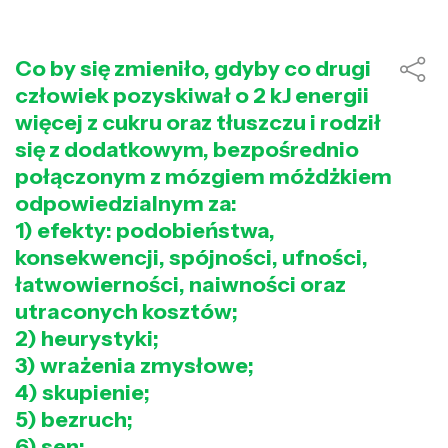
Co by się zmieniło, gdyby co drugi
człowiek pozyskiwał o 2 kJ energii
więcej z cukru oraz tłuszczu i rodził
się z dodatkowym, bezpośrednio
połączonym z mózgiem móżdżkiem
odpowiedzialnym za:
1) efekty: podobieństwa,
konsekwencji, spójności, ufności,
łatwowierności, naiwności oraz
utraconych kosztów;
2) heurystyki;
3) wrażenia zmysłowe;
4) skupienie;
5) bezruch;
6) sen;