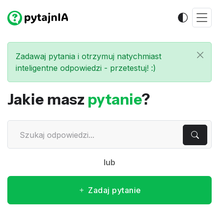
Zadawaj pytania i otrzymuj natychmiast
inteligentne odpowiedzi - przetestuj! :)
Jakie masz
pytanie
?
lub
Zadaj pytanie