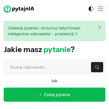
Zadawaj pytania i otrzymuj natychmiast
inteligentne odpowiedzi - przetestuj! :)
Jakie masz
pytanie
?
lub
Zadaj pytanie