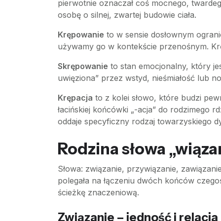
pierwotnie oznaczał coś mocnego, twardego
osobę o silnej, zwartej budowie ciała.
Krępowanie
to w sensie dosłownym ogranic
używamy go w kontekście przenośnym. Krę
Skrępowanie
to stan emocjonalny, który j
uwięziona” przez wstyd, nieśmiałość lub no
Krępacja
to z kolei słowo, które budzi pe
łacińskiej końcówki „-acja” do rodzimego 
oddaje specyficzny rodzaj towarzyskiego d
Rodzina słowa „wiąza
Słowa: związanie, przywiązanie, zawiązani
polegała na łączeniu dwóch końców czegoś 
ścieżkę znaczeniową.
Związanie – jedność i relacja