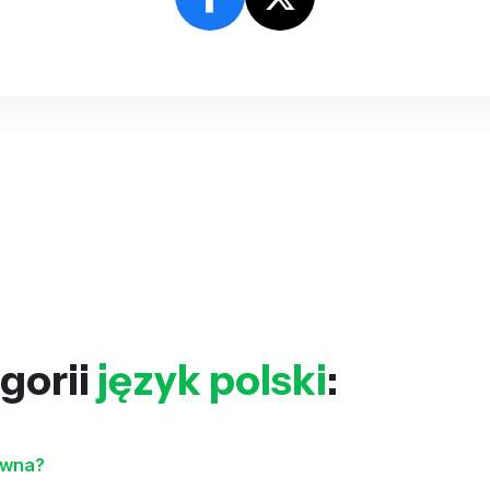
gorii
język polski
:
rawna?