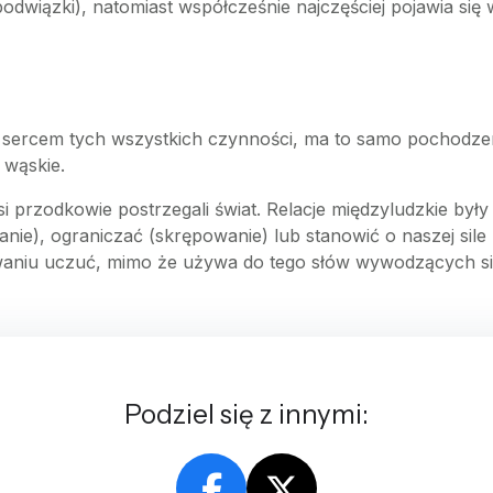
podwiązki), natomiast współcześnie najczęściej pojawia s
sercem tych wszystkich czynności, ma to samo pochodzenie 
c wąskie.
si przodkowie postrzegali świat. Relacje międzyludzkie był
ie), ograniczać (skrępowanie) lub stanowić o naszej sile 
sywaniu uczuć, mimo że używa do tego słów wywodzących si
Podziel się z innymi: