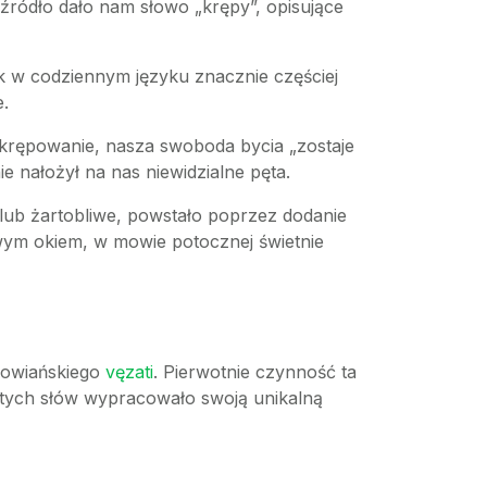
źródło dało nam słowo „krępy”, opisujące
k w codziennym języku znacznie częściej
.
skrępowanie, nasza swoboda bycia „zostaje
e nałożył na nas niewidzialne pęta.
lub żartobliwe, powstało poprzez dodanie
awym okiem, w mowie potocznej świetnie
słowiańskiego
vęzati
. Pierwotnie czynność ta
z tych słów wypracowało swoją unikalną