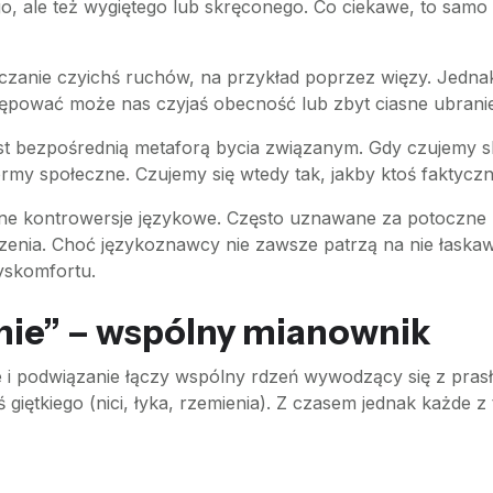
, ale też wygiętego lub skręconego. Co ciekawe, to samo 
zanie czyichś ruchów, na przykład poprzez więzy. Jedna
pować może nas czyjaś obecność lub zbyt ciasne ubranie
est bezpośrednią metaforą bycia związanym. Gdy czujemy 
rmy społeczne. Czujemy się wtedy tak, jakby ktoś faktyczni
wne kontrowersje językowe. Często uznawane za potoczne 
rdzenia. Choć językoznawcy nie zawsze patrzą na nie łask
yskomfortu.
nie” – wspólny mianownik
e i podwiązanie łączy wspólny rdzeń wywodzący się z pra
giętkiego (nici, łyka, rzemienia). Z czasem jednak każde 