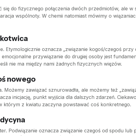
ić się do fizycznego połączenia dwóch przedmiotów, ale w 
deklaracja wspólnoty. W chemii natomiast mówimy o wiązania
 kotwica
pie. Etymologicznie oznacza „związanie kogoś/czegoś przy 
e emocjonalne przywiązanie do drugiej osoby jest fundament
 jeśli nie ma między nami żadnych fizycznych więzów.
goś nowego
a. Możemy zawiązać sznurowadła, ale możemy też „zawiąz
cza inicjację, punkt wyjścia dla dalszych zdarzeń. Ciekaw
w którym z kwiatu zaczyna powstawać coś konkretnego.
edycyna
ter. Podwiązanie oznacza związanie czegoś od spodu lub 