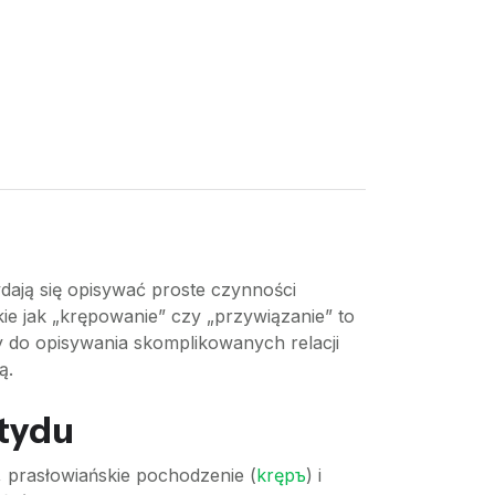
dają się opisywać proste czynności
ie jak „krępowanie” czy „przywiązanie” to
my do opisywania skomplikowanych relacji
ą.
stydu
, prasłowiańskie pochodzenie (
krępъ
) i