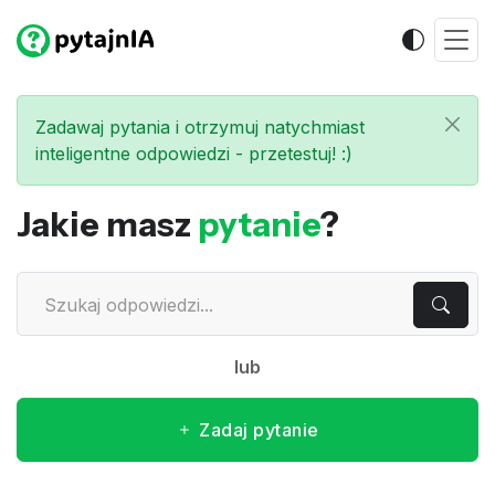
Zadawaj pytania i otrzymuj natychmiast
inteligentne odpowiedzi - przetestuj! :)
Jakie masz
pytanie
?
lub
Zadaj pytanie