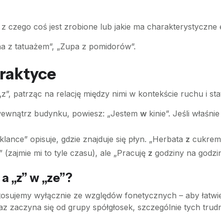
z czego coś jest zrobione lub jakie ma charakterystyczne 
 z tatuażem”, „Zupa z pomidorów”.
raktyce
z”, patrząc na relację między nimi w kontekście ruchu i stat
 wewnątrz budynku, powiesz: „Jestem
w
kinie”. Jeśli właśn
klance” opisuje, gdzie znajduje się płyn. „Herbata
z
cukrem”
 (zajmie mi to tyle czasu), ale „Pracuję
z
godziny na godzin
 a „z” w „ze”?
stosujemy wyłącznie ze względów fonetycznych – aby łatwi
raz zaczyna się od grupy spółgłosek, szczególnie tych tru