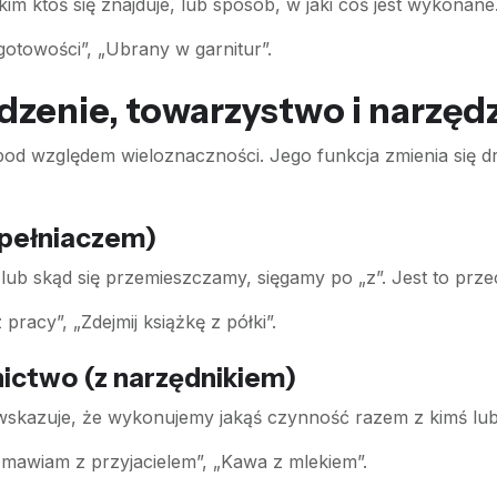
im ktoś się znajduje, lub sposób, w jaki coś jest wykonane
gotowości”, „Ubrany w garnitur”.
dzenie, towarzystwo i narzęd
od względem wieloznaczności. Jego funkcja zmienia się dr
opełniaczem)
b skąd się przemieszczamy, sięgamy po „z”. Jest to przec
racy”, „Zdejmij książkę z półki”.
ictwo (z narzędnikiem)
 wskazuje, że wykonujemy jakąś czynność razem z kimś lu
mawiam z przyjacielem”, „Kawa z mlekiem”.