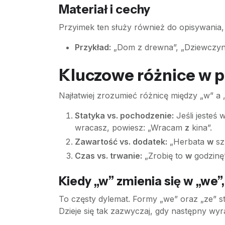
Materiał i cechy
Przyimek ten służy również do opisywania, 
Przykład:
„Dom z drewna”, „Dziewczyna
Kluczowe różnice w p
Najłatwiej zrozumieć różnicę między „w” a „
Statyka vs. pochodzenie:
Jeśli jesteś
wracasz, powiesz: „Wracam
z
kina”.
Zawartość vs. dodatek:
„Herbata
w
sz
Czas vs. trwanie:
„Zrobię to
w
godzinę”
Kiedy „w” zmienia się w „we”,
To częsty dylemat. Formy „we” oraz „ze” 
Dzieje się tak zazwyczaj, gdy następny wy