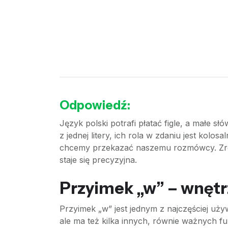
Odpowiedź:
Język polski potrafi płatać figle, a małe sł
z jednej litery, ich rola w zdaniu jest kolo
chcemy przekazać naszemu rozmówcy. Zroz
staje się precyzyjna.
Przyimek „w” – wnętrz
Przyimek „w” jest jednym z najczęściej uż
ale ma też kilka innych, równie ważnych fun