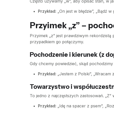
Często używamy „w”, aby opisać stan, w jak
Przykład:
„On jest w błędzie”, „Bądź w 
Przyimek „z” – pocho
Przyimek „z” jest prawdziwym rekordzistą p
przypadkiem go połączymy.
Pochodzenie i kierunek (z d
Gdy chcemy powiedzieć, skąd pochodzimy lu
Przykład:
„Jestem z Polski”, „Wracam z p
Towarzystwo i współuczestn
To jedno z najczęstszych zastosowań. „Z”
Przykład:
„Idę na spacer z psem”, „Roz