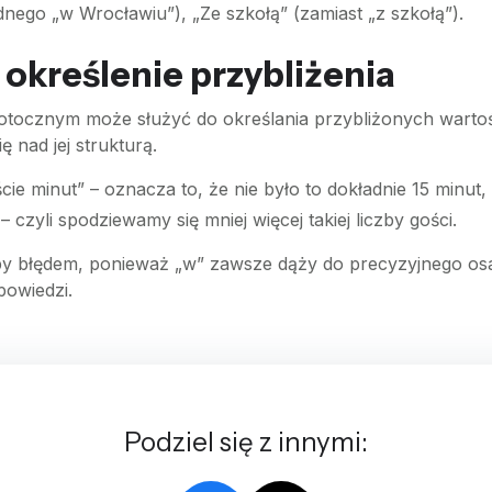
nego „w Wrocławiu”), „Ze szkołą” (zamiast „z szkołą”).
 określenie przybliżenia
potocznym może służyć do określania przybliżonych wartoś
ę nad jej strukturą.
ie minut” – oznacza to, że nie było to dokładnie 15 minut, 
 czyli spodziewamy się mniej więcej takiej liczby gości.
by błędem, ponieważ „w” zawsze dąży do precyzyjnego osad
powiedzi.
Podziel się z innymi: