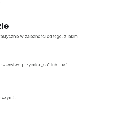
.
zie
astycznie w zależności od tego, z jakim
iwieństwo przyimka „do” lub „na”.
b czymś.