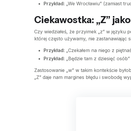
Przykład:
„We Wrocławiu” (zamiast trud
Ciekawostka: „Z” jako
Czy wiedziałeś, że przyimek „z” w języku 
której często używamy, nie zastanawiając si
Przykład:
„Czekałem na niego z piętnaśc
Przykład:
„Będzie tam z dziesięć osób” –
Zastosowanie „w” w takim kontekście było
„Z” daje nam margines błędu i swobodę wy