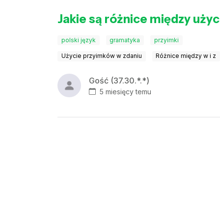
Jakie są różnice między użyc
polski język
gramatyka
przyimki
Użycie przyimków w zdaniu
Różnice między w i z
Gość (37.30.*.*)
5 miesięcy temu