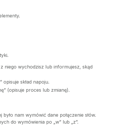
elementy.
yki.
ie z niego wychodzisz lub informujesz, skąd
 opisuje skład napoju.
ę” (opisuje proces lub zmianę).
ej było nam wymówić dane połączenie słów.
dnych do wymówienia po „w” lub „z”.