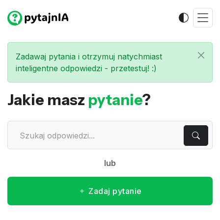
Zadawaj pytania i otrzymuj natychmiast
inteligentne odpowiedzi - przetestuj! :)
Jakie masz
pytanie
?
lub
Zadaj pytanie