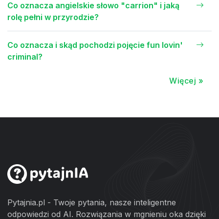
Co oznacza angielskie słowo "carrion" i jaką
rolę pełni w przyrodzie?
Co oznacza i skąd pochodzi pojęcie fun lovin'
criminal?
Więcej »
Pytajnia.pl - Twoje pytania, nasze inteligentne
odpowiedzi od AI. Rozwiązania w mgnieniu oka dzięki