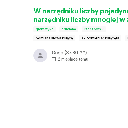
W narzędniku liczby pojedync
narzędniku liczby mnogiej w z
gramatyka
odmiana
rzeczownik
odmiana słowa książę
jak odmieniać książęta
Gość (37.30.*.*)
2 miesiące temu