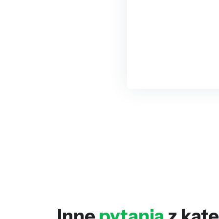
Inne
pytania
z kate