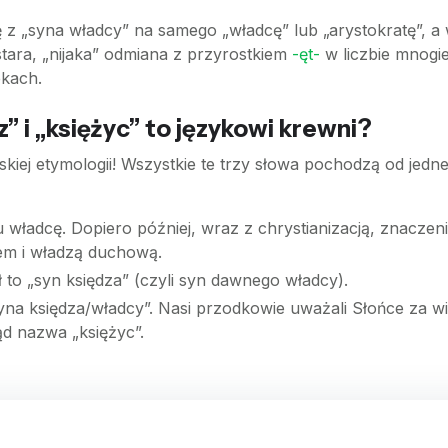
z „syna władcy” na samego „władcę” lub „arystokratę”, a w
stara, „nijaka” odmiana z przyrostkiem
-ęt-
w liczbie mnogiej
ekach.
z” i „księżyc” to językowi krewni?
kiej etymologii! Wszystkie te trzy słowa pochodzą od jed
 władcę. Dopiero później, wraz z chrystianizacją, znaczen
iem i władzą duchową.
 to „syn księdza” (czyli syn dawnego władcy).
na księdza/władcy”. Nasi przodkowie uważali Słońce za wie
ąd nazwa „księżyc”.