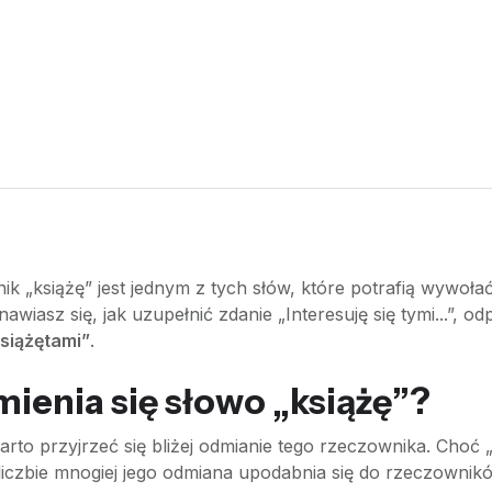
wnik „książę” jest jednym z tych słów, które potrafią wywo
awiasz się, jak uzupełnić zdanie „Interesuję się tymi...”, o
książętami”
.
mienia się słowo „książę”?
arto przyjrzeć się bliżej odmianie tego rzeczownika. Choć „
czbie mnogiej jego odmiana upodabnia się do rzeczownikó