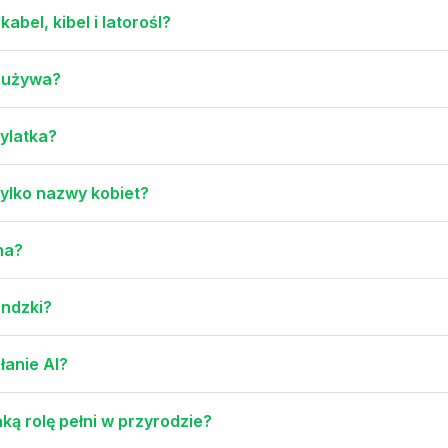
abel, kibel i latorośl?
o używa?
zylatka?
tylko nazwy kobiet?
na?
andzki?
łanie AI?
ką rolę pełni w przyrodzie?