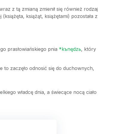
raz z tą zmianą zmienił się również rodzaj
 (książęta, książąt, książętami) pozostała z
nego prasłowiańskiego pnia
*kъnędzь
, który
ie to zaczęło odnosić się do duchownych,
lkiego władcę dnia, a świecące nocą ciało