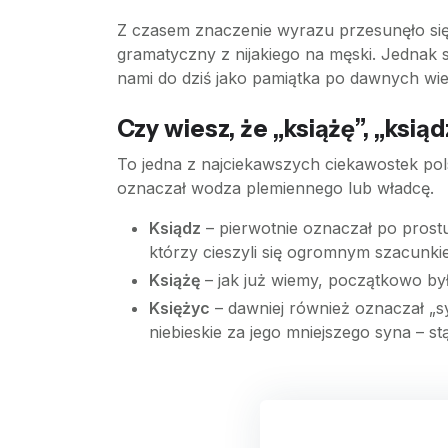
Z czasem znaczenie wyrazu przesunęło się 
gramatyczny z nijakiego na męski. Jednak 
nami do dziś jako pamiątka po dawnych wi
Czy wiesz, że „książę”, „ksiąd
To jedna z najciekawszych ciekawostek pols
oznaczał wodza plemiennego lub władcę.
Ksiądz
– pierwotnie oznaczał po prostu
którzy cieszyli się ogromnym szacunk
Książę
– jak już wiemy, początkowo był
Księżyc
– dawniej również oznaczał „sy
niebieskie za jego mniejszego syna – st