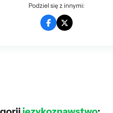
Podziel się z innymi:
gorii
językoznawstwo
: