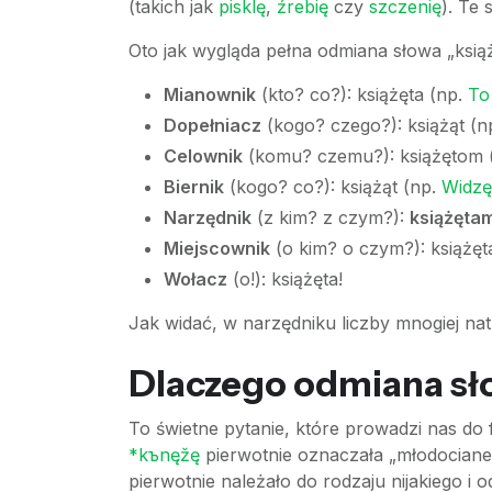
(takich jak
pisklę
,
źrebię
czy
szczenię
). Te
Oto jak wygląda pełna odmiana słowa „książ
Mianownik
(kto? co?): książęta (np.
To
Dopełniacz
(kogo? czego?): książąt (n
Celownik
(komu? czemu?): książętom 
Biernik
(kogo? co?): książąt (np.
Widzę 
Narzędnik
(z kim? z czym?):
książętam
Miejscownik
(o kim? o czym?): książęt
Wołacz
(o!): książęta!
Jak widać, w narzędniku liczby mnogiej na
Dlaczego odmiana sło
To świetne pytanie, które prowadzi nas do 
*kъnęžę
pierwotnie oznaczała „młodociane
pierwotnie należało do rodzaju nijakiego i 