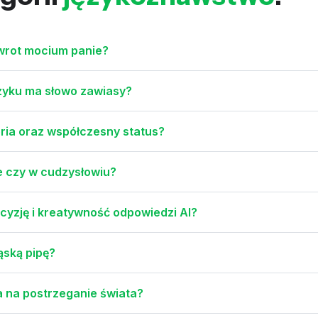
zwrot mocium panie?
ęzyku ma słowo zawiasy?
storia oraz współczesny status?
e czy w cudzysłowiu?
cyzję i kreatywność odpowiedzi AI?
ląską pipę?
a na postrzeganie świata?