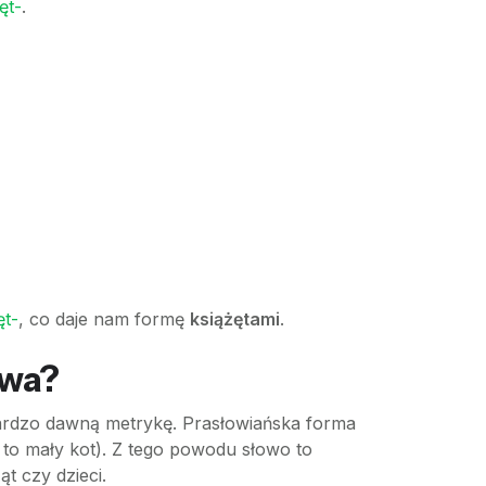
ęt-
.
ęt-
, co daje nam formę
książętami
.
owa?
 bardzo dawną metrykę. Prasłowiańska forma
to mały kot). Z tego powodu słowo to
t czy dzieci.