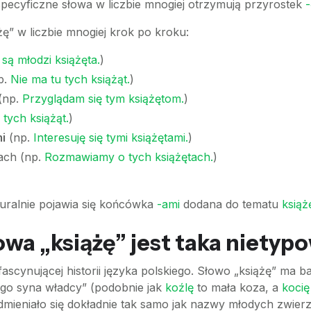
 specyficzne słowa w liczbie mnogiej otrzymują przyrostek
-
ę” w liczbie mnogiej krok po kroku:
 są młodzi książęta.
)
p.
Nie ma tu tych książąt.
)
(np.
Przyglądam się tym książętom.
)
tych książąt.
)
i
(np.
Interesuję się tymi książętami.
)
ach (np.
Rozmawiamy o tych książętach.
)
turalnie pojawia się końcówka
-ami
dodana do tematu
książ
wa „książę” jest taka nietyp
fascynującej historii języka polskiego. Słowo „książę” ma
go syna władcy” (podobnie jak
koźlę
to mała koza, a
kocię
odmieniało się dokładnie tak samo jak nazwy młodych zwierzą