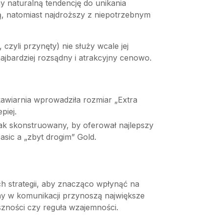
y naturalną tendencję do unikania
ą, natomiast najdroższy z niepotrzebnym
czyli przynęty) nie służy wcale jej
ajbardziej rozsądny i atrakcyjny cenowo.
kawiarnia wprowadziła rozmiar „Extra
piej.
tak skonstruowany, by oferował najlepszy
sic a „zbyt drogim” Gold.
ch strategii, aby znacząco wpłynąć na
any w komunikacji przynoszą największe
szności czy reguła wzajemności.