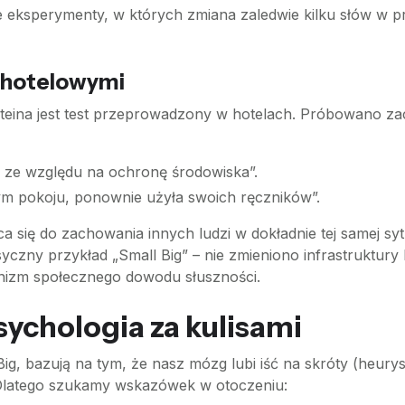
ne eksperymenty, w których zmiana zaledwie kilku słów w p
i hotelowymi
teina jest test przeprowadzony w hotelach. Próbowano z
 ze względu na ochronę środowiska”.
tym pokoju, ponownie użyła swoich ręczników”.
a się do zachowania innych ludzi w dokładnie tej samej sytu
asyczny przykład „Small Big” – nie zmieniono infrastruktur
anizm społecznego dowodu słuszności.
sychologia za kulisami
Big, bazują na tym, że nasz mózg lubi iść na skróty (heurys
 Dlatego szukamy wskazówek w otoczeniu: