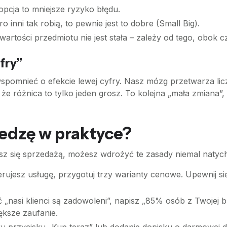
cja to mniejsze ryzyko błędu.
o inni tak robią, to pewnie jest to dobre (Small Big).
rtości przedmiotu nie jest stała – zależy od tego, obok c
fry”
pomnieć o efekcie lewej cyfry. Nasz mózg przetwarza licz
 że różnica to tylko jeden grosz. To kolejna „mała zmiana”
iedzę w praktyce?
esz się sprzedażą, możesz wdrożyć te zasady niemal natych
erujesz usługę, przygotuj trzy warianty cenowe. Upewnij si
 „nasi klienci są zadowoleni”, napisz „85% osób z Twojej 
ększe zaufanie.