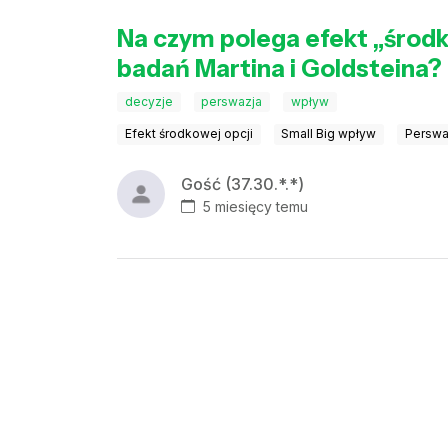
Na czym polega efekt „środk
badań Martina i Goldsteina?
decyzje
perswazja
wpływ
Efekt środkowej opcji
Small Big wpływ
Perswa
Gość (37.30.*.*)
5 miesięcy temu