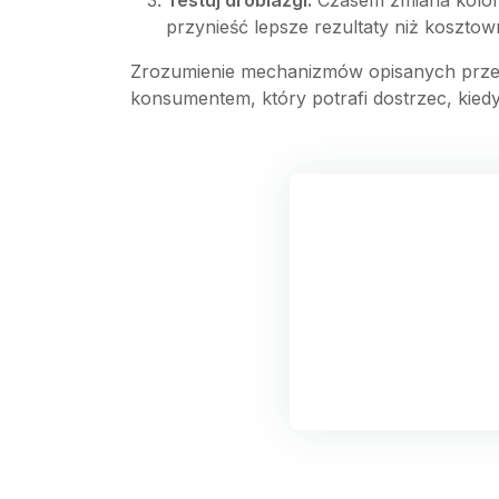
Testuj drobiazgi:
Czasem zmiana koloru
przynieść lepsze rezultaty niż koszt
Zrozumienie mechanizmów opisanych przez M
konsumentem, który potrafi dostrzec, kied