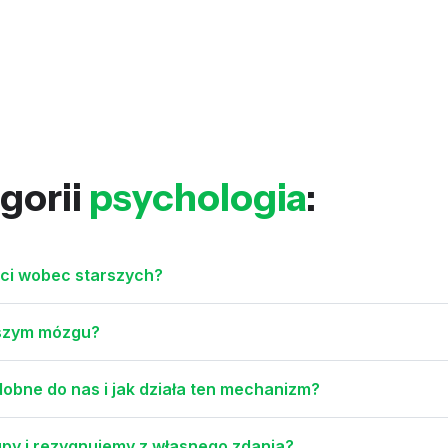
gorii
psychologia
:
ości wobec starszych?
aszym mózgu?
bne do nas i jak działa ten mechanizm?
py i rezygnujemy z własnego zdania?