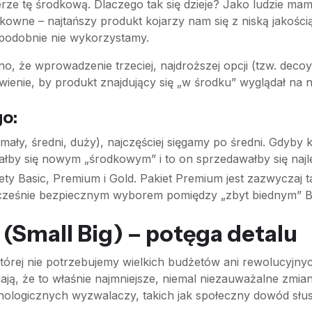
rze tę środkową. Dlaczego tak się dzieje? Jako ludzie mam
kowne – najtańszy produkt kojarzy nam się z niską jakości
podobnie nie wykorzystamy.
 że wprowadzenie trzeciej, najdroższej opcji (tzw. decoy, 
ienie, by produkt znajdujący się „w środku” wyglądał na n
go:
ały, średni, duży), najczęściej sięgamy po średni. Gdyby 
ałby się nowym „środkowym” i to on sprzedawałby się najle
ety Basic, Premium i Gold. Pakiet Premium jest zazwyczaj 
ocześnie bezpiecznym wyborem pomiędzy „zbyt biednym” Ba
 (Small Big) – potęga detalu
 której nie potrzebujemy wielkich budżetów ani rewolucyjny
iają, że to właśnie najmniejsze, niemal niezauważalne zmi
ychologicznych wyzwalaczy, takich jak społeczny dowód słu