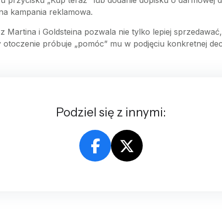
 przycisku „Kup teraz” lub dodanie dopisku o darmowej 
owna kampania reklamowa.
artina i Goldsteina pozwala nie tylko lepiej sprzedawać, 
y otoczenie próbuje „pomóc” mu w podjęciu konkretnej decy
Podziel się z innymi: