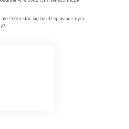
dostawie w widocznym miejscu może
ale także stać się bardziej świadomym
zji.