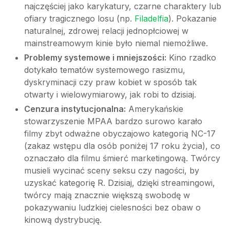
najczęściej jako karykatury, czarne charaktery lub
ofiary tragicznego losu (np.
Filadelfia
). Pokazanie
naturalnej, zdrowej relacji jednopłciowej w
mainstreamowym kinie było niemal niemożliwe.
Problemy systemowe i mniejszości:
Kino rzadko
dotykało tematów systemowego rasizmu,
dyskryminacji czy praw kobiet w sposób tak
otwarty i wielowymiarowy, jak robi to dzisiaj.
Cenzura instytucjonalna:
Amerykańskie
stowarzyszenie MPAA bardzo surowo karało
filmy zbyt odważne obyczajowo kategorią NC-17
(zakaz wstępu dla osób poniżej 17 roku życia), co
oznaczało dla filmu śmierć marketingową. Twórcy
musieli wycinać sceny seksu czy nagości, by
uzyskać kategorię R. Dzisiaj, dzięki streamingowi,
twórcy mają znacznie większą swobodę w
pokazywaniu ludzkiej cielesności bez obaw o
kinową dystrybucję.