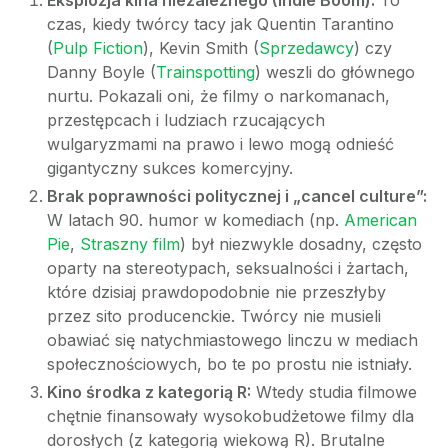
Eksplozja kina niezależnego (Indie Boom):
To
czas, kiedy twórcy tacy jak Quentin Tarantino
(
Pulp Fiction
), Kevin Smith (
Sprzedawcy
) czy
Danny Boyle (
Trainspotting
) weszli do głównego
nurtu. Pokazali oni, że filmy o narkomanach,
przestępcach i ludziach rzucających
wulgaryzmami na prawo i lewo mogą odnieść
gigantyczny sukces komercyjny.
Brak poprawności politycznej i „cancel culture”:
W latach 90. humor w komediach (np.
American
Pie
,
Straszny film
) był niezwykle dosadny, często
oparty na stereotypach, seksualności i żartach,
które dzisiaj prawdopodobnie nie przeszłyby
przez sito producenckie. Twórcy nie musieli
obawiać się natychmiastowego linczu w mediach
społecznościowych, bo te po prostu nie istniały.
Kino środka z kategorią R:
Wtedy studia filmowe
chętnie finansowały wysokobudżetowe filmy dla
dorosłych (z kategorią wiekową R). Brutalne