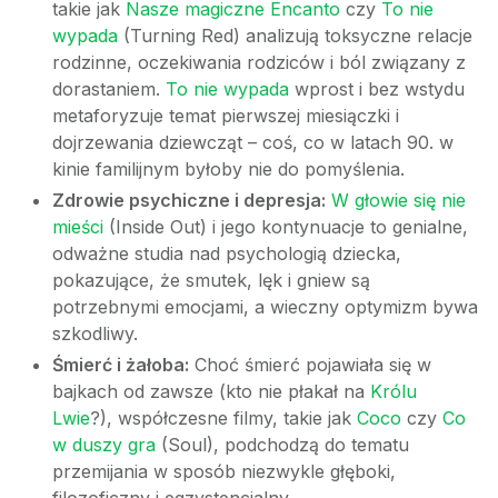
takie jak
Nasze magiczne Encanto
czy
To nie
wypada
(Turning Red) analizują toksyczne relacje
rodzinne, oczekiwania rodziców i ból związany z
dorastaniem.
To nie wypada
wprost i bez wstydu
metaforyzuje temat pierwszej miesiączki i
dojrzewania dziewcząt – coś, co w latach 90. w
kinie familijnym byłoby nie do pomyślenia.
Zdrowie psychiczne i depresja:
W głowie się nie
mieści
(Inside Out) i jego kontynuacje to genialne,
odważne studia nad psychologią dziecka,
pokazujące, że smutek, lęk i gniew są
potrzebnymi emocjami, a wieczny optymizm bywa
szkodliwy.
Śmierć i żałoba:
Choć śmierć pojawiała się w
bajkach od zawsze (kto nie płakał na
Królu
Lwie
?), współczesne filmy, takie jak
Coco
czy
Co
w duszy gra
(Soul), podchodzą do tematu
przemijania w sposób niezwykle głęboki,