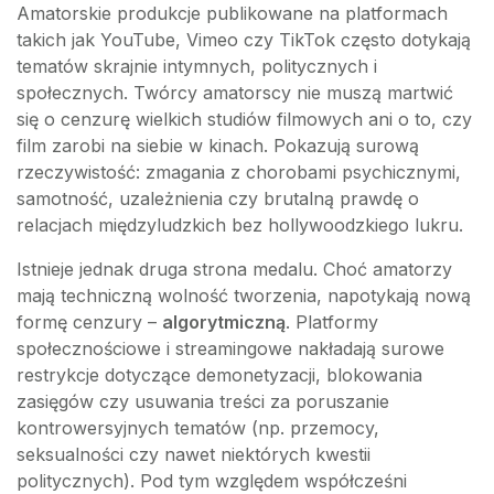
Amatorskie produkcje publikowane na platformach
takich jak YouTube, Vimeo czy TikTok często dotykają
tematów skrajnie intymnych, politycznych i
społecznych. Twórcy amatorscy nie muszą martwić
się o cenzurę wielkich studiów filmowych ani o to, czy
film zarobi na siebie w kinach. Pokazują surową
rzeczywistość: zmagania z chorobami psychicznymi,
samotność, uzależnienia czy brutalną prawdę o
relacjach międzyludzkich bez hollywoodzkiego lukru.
Istnieje jednak druga strona medalu. Choć amatorzy
mają techniczną wolność tworzenia, napotykają nową
formę cenzury –
algorytmiczną
. Platformy
społecznościowe i streamingowe nakładają surowe
restrykcje dotyczące demonetyzacji, blokowania
zasięgów czy usuwania treści za poruszanie
kontrowersyjnych tematów (np. przemocy,
seksualności czy nawet niektórych kwestii
politycznych). Pod tym względem współcześni