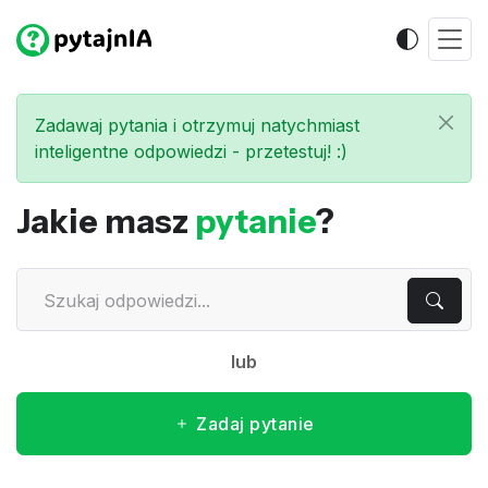
Zadawaj pytania i otrzymuj natychmiast
inteligentne odpowiedzi - przetestuj! :)
Jakie masz
pytanie
?
lub
Zadaj pytanie