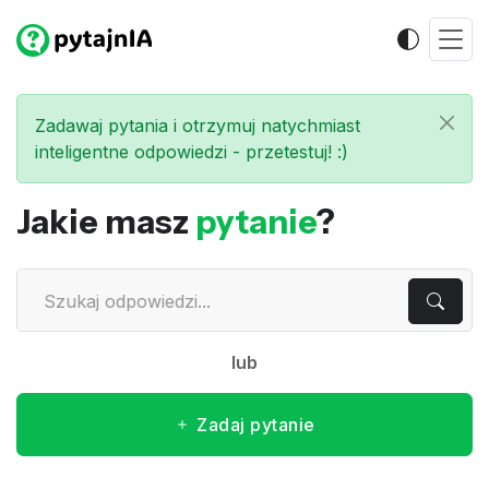
Zadawaj pytania i otrzymuj natychmiast
inteligentne odpowiedzi - przetestuj! :)
Jakie masz
pytanie
?
lub
Zadaj pytanie