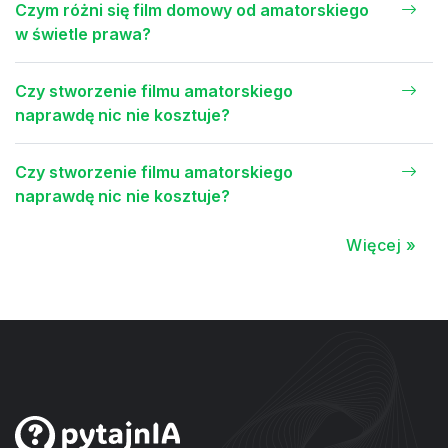
Czym różni się film domowy od amatorskiego
w świetle prawa?
Czy stworzenie filmu amatorskiego
naprawdę nic nie kosztuje?
Czy stworzenie filmu amatorskiego
naprawdę nic nie kosztuje?
Więcej »