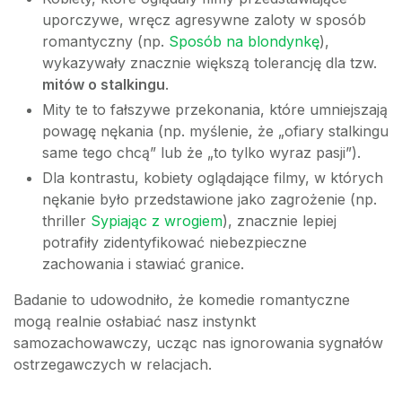
uporczywe, wręcz agresywne zaloty w sposób
romantyczny (np.
Sposób na blondynkę
),
wykazywały znacznie większą tolerancję dla tzw.
mitów o stalkingu
.
Mity te to fałszywe przekonania, które umniejszają
powagę nękania (np. myślenie, że „ofiary stalkingu
same tego chcą” lub że „to tylko wyraz pasji”).
Dla kontrastu, kobiety oglądające filmy, w których
nękanie było przedstawione jako zagrożenie (np.
thriller
Sypiając z wrogiem
), znacznie lepiej
potrafiły zidentyfikować niebezpieczne
zachowania i stawiać granice.
Badanie to udowodniło, że komedie romantyczne
mogą realnie osłabiać nasz instynkt
samozachowawczy, ucząc nas ignorowania sygnałów
ostrzegawczych w relacjach.