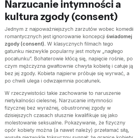
Narzucanie intymności a
kultura zgody (consent)
Jednym z najpoważniejszych zarzutów wobec komedii
romantycznych jest ignorowanie koncepcji
świadomej
zgody (consent)
. W klasycznych filmach tego
gatunku niezwykle popularny jest motyw „nagłego
pocałunku”. Bohaterowie kłócą się, napięcie rośnie, po
czym mężczyzna gwałtownie chwyta kobietę i całuje ją
bez jej zgody. Kobieta najpierw próbuje się wyrwać, a
po chwili ulega i odwzajemnia pocałunek.
W rzeczywistości takie zachowanie to naruszenie
nietykalności cielesnej. Narzucanie intymności
fizycznej bez wyraźnej, obustronnej zgody w
dzisiejszych czasach słusznie kwalifikuje się jako
molestowanie seksualne. Pokazywanie, że fizyczny
opór kobiety można (a nawet należy) przełamać siłą,
wysyła niezwykle toksyczny sygnał: że granice kobiety