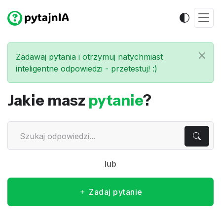
Zadawaj pytania i otrzymuj natychmiast
inteligentne odpowiedzi - przetestuj! :)
Jakie masz
pytanie
?
lub
Zadaj pytanie