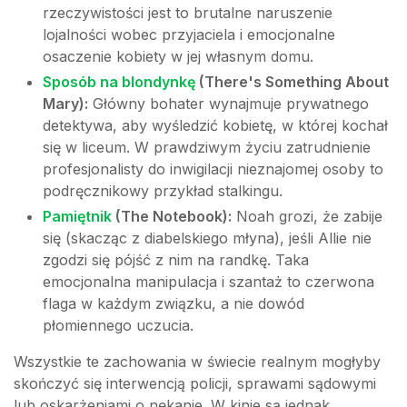
rzeczywistości jest to brutalne naruszenie
lojalności wobec przyjaciela i emocjonalne
osaczenie kobiety w jej własnym domu.
Sposób na blondynkę
(There's Something About
Mary):
Główny bohater wynajmuje prywatnego
detektywa, aby wyśledzić kobietę, w której kochał
się w liceum. W prawdziwym życiu zatrudnienie
profesjonalisty do inwigilacji nieznajomej osoby to
podręcznikowy przykład stalkingu.
Pamiętnik
(The Notebook):
Noah grozi, że zabije
się (skacząc z diabelskiego młyna), jeśli Allie nie
zgodzi się pójść z nim na randkę. Taka
emocjonalna manipulacja i szantaż to czerwona
flaga w każdym związku, a nie dowód
płomiennego uczucia.
Wszystkie te zachowania w świecie realnym mogłyby
skończyć się interwencją policji, sprawami sądowymi
lub oskarżeniami o nękanie. W kinie są jednak